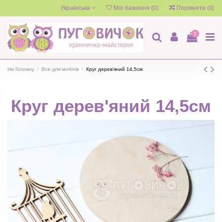
Українська
Мої бажання (
0
)
Порівняти (
0
)
0
На Головну
Все для мобілів
Круг дерев'яний 14,5см
Круг дерев'яний 14,5см