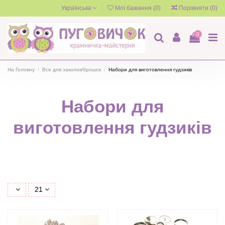
Українська
Мої бажання (
0
)
Порівняти (
0
)
0
На Головну
Все для заколок/брошок
Набори для виготовлення гудзиків
Набори для
виготовлення гудзиків
21