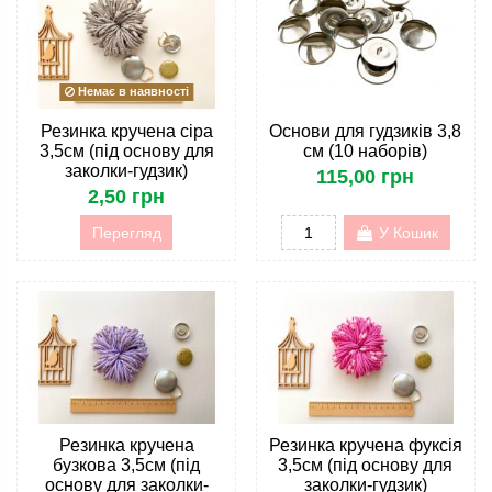
Немає в наявності
Резинка кручена сіра
Основи для гудзиків 3,8
3,5см (під основу для
см (10 наборів)
заколки-гудзик)
115,00 грн
2,50 грн
Перегляд
У Кошик
Резинка кручена
Резинка кручена фуксія
бузкова 3,5см (під
3,5см (під основу для
основу для заколки-
заколки-гудзик)