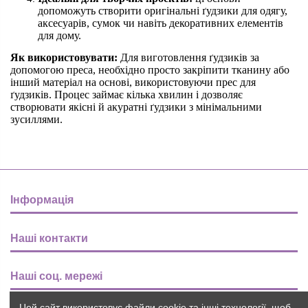
допоможуть створити оригінальні ґудзики для одягу,
аксесуарів, сумок чи навіть декоративних елементів
для дому.
Як використовувати:
Для виготовлення ґудзиків за
допомогою преса, необхідно просто закріпити тканину або
інший матеріал на основі, використовуючи прес для
ґудзиків. Процес займає кілька хвилин і дозволяє
створювати якісні й акуратні ґудзики з мінімальними
зусиллями.
Інформація
Наші контакти
Наші соц. мережі
Цей сайт використовує файли cookie та інші технології, щоб