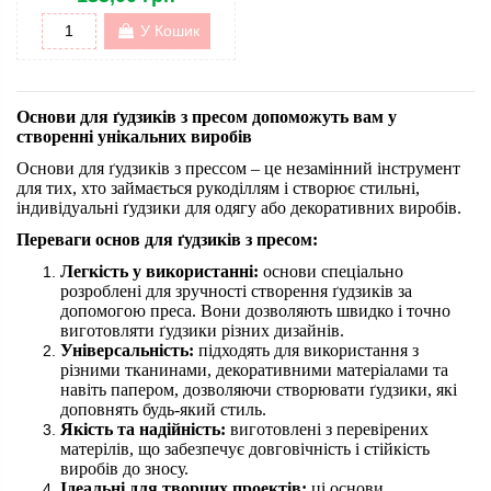
У Кошик
Основи для ґудзиків з пресом
допоможуть вам у
створенн
і
унікальних виробів
Основи для ґудзиків з прессом
– це незамінний
інструмент
для тих, хто займається рукоділлям і створює стильні,
індивідуальні ґудзики для одягу або декоративних виробів.
Переваги основ для ґудзиків з пресом:
Легкість у використанні:
основи спеціально
розроблені для зручності створення ґудзиків за
допомогою преса. Вони дозволяють швидко і точно
виготовляти ґудзики різних дизайнів.
Універсальність:
підходять для використання з
різними тканинами, декоративними матеріалами та
навіть папером, дозволяючи створювати ґудзики, які
доповнять будь-який стиль.
Якість та надійність:
виготовлені з перевірених
матерілів
, що забезпечує довговічність і стійкість
виробів до зносу.
Ідеальні для творчих проектів:
ці основи