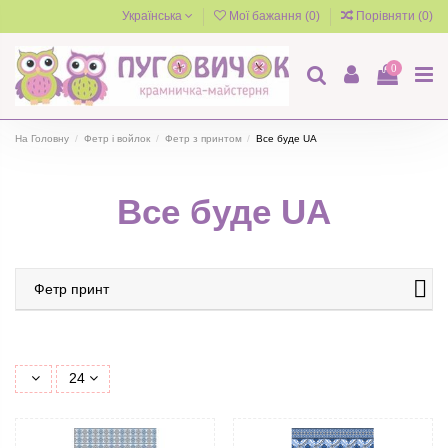
Українська
Мої бажання (
0
)
Порівняти (
0
)
0
На Головну
Фетр і войлок
Фетр з принтом
Все буде UA
Все буде UA
Фетр принт
24