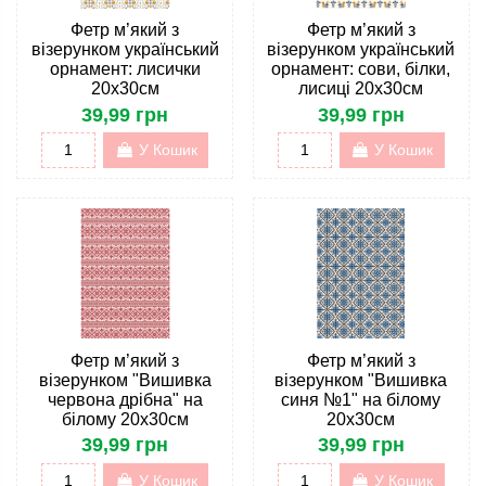
Фетр м’який з
Фетр м’який з
візерунком український
візерунком український
орнамент: лисички
орнамент: сови, білки,
20х30см
лисиці 20х30см
39,99 грн
39,99 грн
У Кошик
У Кошик
Фетр м’який з
Фетр м’який з
візерунком "Вишивка
візерунком "Вишивка
червона дрібна" на
синя №1" на білому
білому 20х30см
20х30см
39,99 грн
39,99 грн
У Кошик
У Кошик