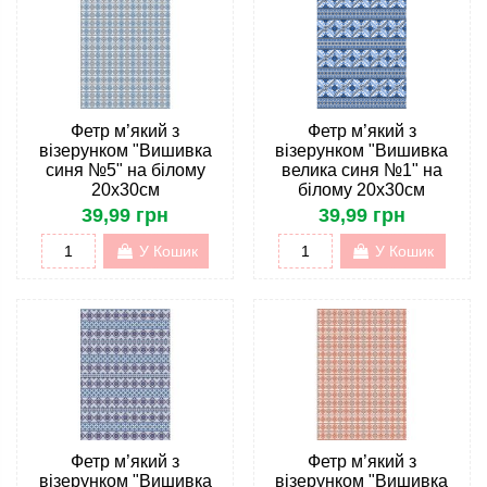
Фетр м’який з
Фетр м’який з
візерунком "Вишивка
візерунком "Вишивка
синя №5" на білому
велика синя №1" на
20х30см
білому 20х30см
39,99 грн
39,99 грн
У Кошик
У Кошик
Фетр м’який з
Фетр м’який з
візерунком "Вишивка
візерунком "Вишивка