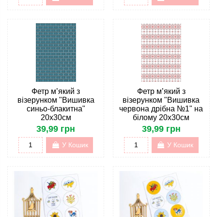
Фетр м’який з
Фетр м’який з
візерунком "Вишивка
візерунком "Вишивка
синьо-блакитна"
червона дрібна №1" на
20х30см
білому 20х30см
39,99 грн
39,99 грн
У Кошик
У Кошик