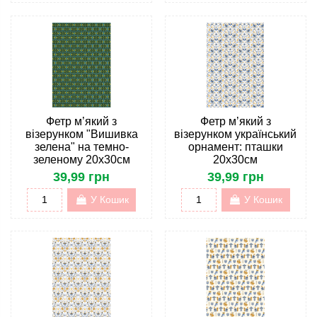
Фетр м’який з
Фетр м’який з
візерунком "Вишивка
візерунком український
зелена" на темно-
орнамент: пташки
зеленому 20х30см
20х30см
39,99 грн
39,99 грн
У Кошик
У Кошик