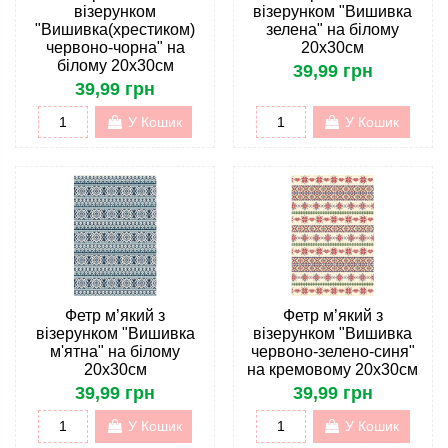
візерунком
візерунком "Вишивка
"Вишивка(хрестиком)
зелена" на білому
червоно-чорна" на
20х30см
білому 20х30см
39,99 грн
39,99 грн
У Кошик
У Кошик
Фетр м’який з
Фетр м’який з
візерунком "Вишивка
візерунком "Вишивка
м'ятна" на білому
червоно-зелено-синя"
20х30см
на кремовому 20х30см
39,99 грн
39,99 грн
У Кошик
У Кошик