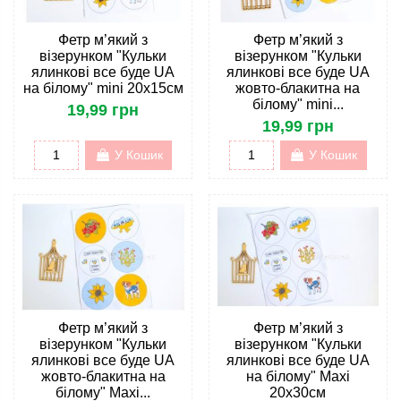
Фетр м’який з
Фетр м’який з
візерунком "Кульки
візерунком "Кульки
ялинкові все буде UA
ялинкові все буде UA
на білому" mini 20х15см
жовто-блакитна на
білому" mini...
19,99 грн
19,99 грн
У Кошик
У Кошик
Фетр м’який з
Фетр м’який з
візерунком "Кульки
візерунком "Кульки
ялинкові все буде UA
ялинкові все буде UA
жовто-блакитна на
на білому" Maxi
білому" Maxi...
20х30см