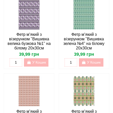
Фетр м’який з
Фетр м’який з
візерунком "Вишивка
візерунком "Вишивка
велика бузкова №1" на
зелена №4" на білому
білому 20х30см
20х30см
39,99 грн
39,99 грн
У Кошик
У Кошик
Фетр м’який з
Фетр м’який з