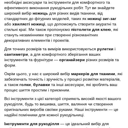
необхідні аксесуари та інструменти для комфортного та
ефективного виконання рукодільних робіт. Тут ви знайдете
широкий вибір
ножиць
для різних видів тканини, від
стандартних до фігурних моделей, таких як
ножиці зиг-заг
або
хвилясті ножиці
, що допоможуть створити акуратні та
стильні краї. Ми також пропонуємо
пістолети для клею
, які
стануть незамінними при створенні різноманітних
декоративних елементів і проектів.
Для точних розмірів та вимірів використовуються
рулетки
і
сантиметри
, а для комфортного зберігання ваших
інструментів та фурнітури —
органайзери
різних розмірів та
форм.
Окрім цього, у нас є широкий вибір
маркерів для тканини
, які
забезпечать точність і зручність у процесі розмітки матеріалів,
а також
голки
,
булавки
та інші аксесуари, які зроблять ваш
процес шиття простим і приємним.
Всі інструменти з цієї категорії сприяють високій якості вашого
рукоділля, будь то вишивка, шиття, валяння чи створення
оригінальних виробів своїми руками. Наші інструменти — це
надійні помічники для кожної рукодільниці.
Інструменти для рукоділля
— це ідеальний вибір для