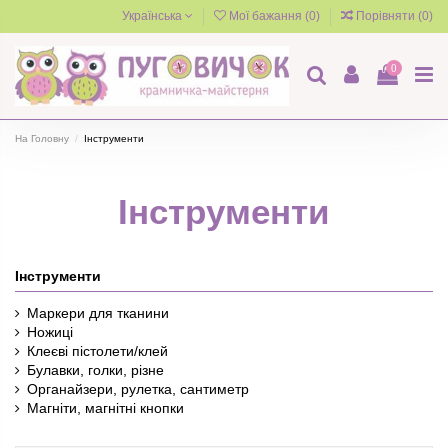
Українська
Мої бажання (
0
)
Порівняти (
0
)
0
На Головну
Інструменти
Інструменти
Інструменти
Маркери для тканини
Ножиці
Клеєві пістолети/клей
Булавки, голки, різне
Органайзери, рулетка, сантиметр
Магніти, магнітні кнопки