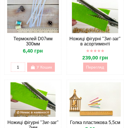
Термоклей D07мм
Ножиці фігурні "Зиг-заг"
300мм
в асортименті
6,40 грн
239,00 грн
У Кошик
Перегляд
Немає в наявності
Ножиці фігурні "Зиг-заг"
Голка пластикова 5,5см
7мм