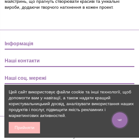
майстринь, що прагнуть створювати красиві та унікальні
вироби, додаючи творчого натхнення в кожен проект.
Інформація
Наші контакти
Наші соц. мережі
Цей сайт використовує файли cookie та інші технології, щоб
Розсилка
допомогти вам у навігації, а також надати кращий
користувальницький досвід, аналізувати використання наших
продуктів і послуг, підвищити якість рекламних і
маркетингових активностей.
ЧАТ
Прийняти
2015-2026 © Пуговичок ™