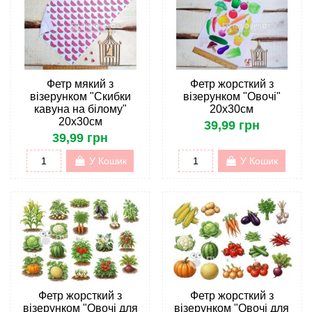
Фетр мякий з
Фетр жорсткий з
візерунком "Скибки
візерунком "Овочі"
кавуна на білому"
20х30см
20х30см
39,99 грн
39,99 грн
У Кошик
У Кошик
Фетр жорсткий з
Фетр жорсткий з
візерунком "Овочі для
візерунком "Овочі для