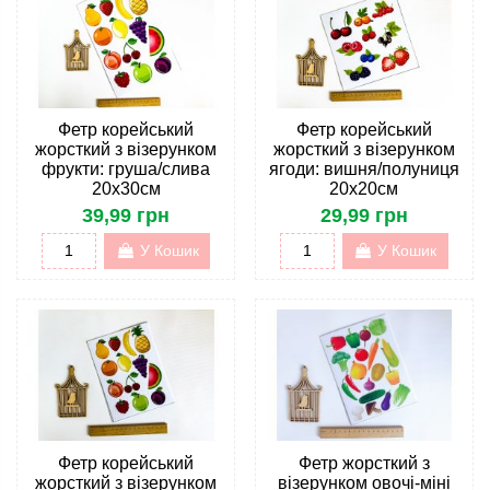
Фетр корейський
Фетр корейський
жорсткий з візерунком
жорсткий з візерунком
фрукти: груша/слива
ягоди: вишня/полуниця
20х30см
20х20см
39,99 грн
29,99 грн
У Кошик
У Кошик
Фетр корейський
Фетр жорсткий з
жорсткий з візерунком
візерунком овочі-міні