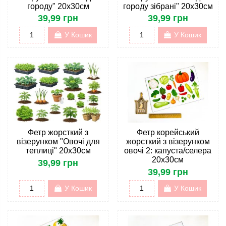
городу" 20х30см
городу зібрані" 20х30см
39,99 грн
39,99 грн
У Кошик
У Кошик
Фетр жорсткий з
Фетр корейський
візерунком "Овочі для
жорсткий з візерунком
теплиці" 20х30см
овочі 2: капуста/селера
20х30см
39,99 грн
39,99 грн
У Кошик
У Кошик