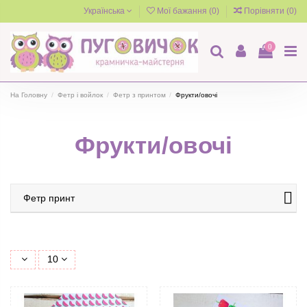
Українська
Мої бажання (
0
)
Порівняти (
0
)
0
На Головну
Фетр і войлок
Фетр з принтом
Фрукти/овочі
Фрукти/овочі
Фетр принт
10