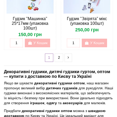
Гудзик "Машинка"
Гудзик "Звірята" мікс
25*17мм (упаковка
(упаковка 100шт)
100шт)
250,00 грн
150,00 грн
У Кошик
У Кошик
1
2
Декоративні гудзики, дитячі гудзики гуртом, оптом
— купити з доставкою по Києву та Україні
Якщо ви шукаєте
декоративні гудзики оптом
, наш магазин
пропонує великий вибір
дитячих гудзиків
для рукоділля. Наші
гудзики виконані з високоякісних матеріалів, що забезпечують
їх міцність і безпеку при використанні. Вони ідеально підходять
для створення
іграшок
,
одягу
та
аксесуарів
для малюків.
Придбати
декоративні гудзики оптом
можна з
швидкою
доставкою
по Києву та Україні. Це ідеальний варіант для