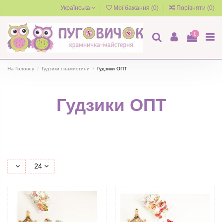
Українська
Мої бажання (
0
)
Порівняти (
0
)
0
На Головну
Гудзики і намистини
Гудзики ОПТ
Гудзики ОПТ
24