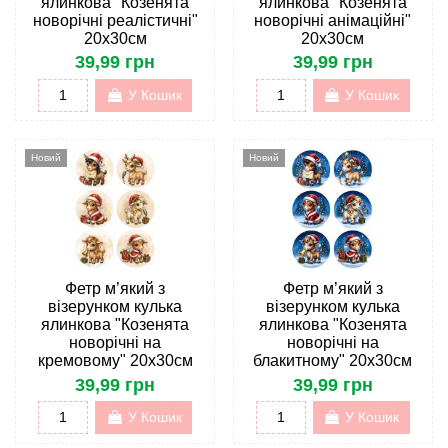
ялинкова "Козенята
ялинкова "Козенята
новорічні реалістичні"
новорічні анімаційні"
20х30см
20х30см
39,99 грн
39,99 грн
У Кошик
У Кошик
Новий
Новий
Фетр м’який з
Фетр м’який з
візерунком кулька
візерунком кулька
ялинкова "Козенята
ялинкова "Козенята
новорічні на
новорічні на
кремовому" 20х30см
блакитному" 20х30см
39,99 грн
39,99 грн
У Кошик
У Кошик