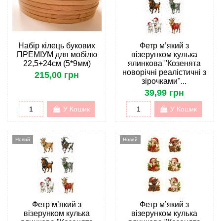
Набір кілець букових
Фетр м’який з
ПРЕМІУМ для мобілю
візерунком кулька
22,5+24см (5*9мм)
ялинкова "Козенята
новорічні реалістичні з
215,00 грн
зірочками"...
39,99 грн
У Кошик
У Кошик
Новий
Новий
Фетр м’який з
Фетр м’який з
візерунком кулька
візерунком кулька