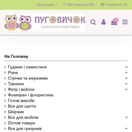
Українська
Мої бажання (
0
)
Порівняти (
0
)
0
На Головну
Гудзики і намистини
Різне
Стрічки та мереживо
Тканини
Фетр і войлок
Фоаміран і флористика
Готові вироби
Все для шиття
Шкірзам
Все для мобілів
Оптові товари
Все для гризунків