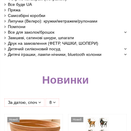
Все буде UA
Пряжа
Самозбірні коробки
Липучки (Велкро): кружки/метражем/рулонами
Помпони
Все для заколок/брошок
Замшеві, сатинові шнури, шпагати
Друк на замовлення (ФЕТР, ЧАШКИ, ШОПЕРИ)
Дитячий силіконовий посуд
Дитячі іграшки, лампи-нічники, bluetooth колонки
Новинки
За датою, спочатку нові
8
Новий
Новий