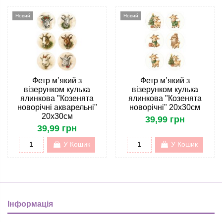
Новий
Новий
Фетр м’який з
Фетр м’який з
візерунком кулька
візерунком кулька
ялинкова "Козенята
ялинкова "Козенята
новорічні акварельні"
новорічні" 20х30см
20х30см
39,99 грн
39,99 грн
У Кошик
У Кошик
Інформація