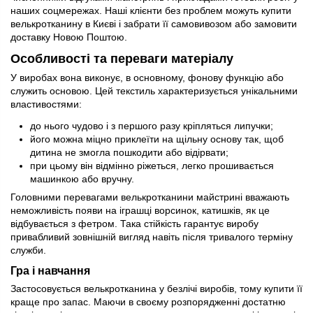
наших соцмережах. Наші клієнти без проблем можуть купити
велькротканину в Києві і забрати її самовивозом або замовити
доставку Новою Поштою.
Особливості та переваги матеріалу
У виробах вона виконує, в основному, фонову функцію або
служить основою. Цей текстиль характеризується унікальними
властивостями:
до нього чудово і з першого разу кріпляться липучки;
його можна міцно приклеїти на щільну основу так, щоб
дитина не змогла пошкодити або відірвати;
при цьому він відмінно ріжеться, легко прошивається
машинкою або вручну.
Головними перевагами велькротканини майстрині вважають
неможливість появи на іграшці ворсинок, катишків, як це
відбувається з фетром. Така стійкість гарантує виробу
привабливий зовнішній вигляд навіть після тривалого терміну
служби.
Гра і навчання
Застосовується велькротканина у безлічі виробів, тому купити її
краще про запас. Маючи в своєму розпорядженні достатню