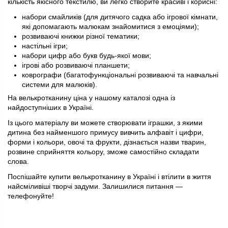
кількість якісного текстилю, ви легко створите красиві і корисні:
набори смайликів (для дитячого садка або ігрової кімнати,
які допомагають малюкам знайомитися з емоціями);
розвиваючі книжки різної тематики;
настільні ігри;
набори цифр або букв будь-якої мови;
ігрові або розвиваючі планшети;
коврографи (багатофункціональні розвиваючі та навчальні
системи для малюків).
На велькротканину ціна у нашому каталозі одна із
найдоступніших в Україні.
Із цього матеріалу ви можете створювати іграшки, з якими
дитина без найменшого примусу вивчить алфавіт і цифри,
форми і кольори, овочі та фрукти, дізнається назви тварин,
розвине сприйняття кольору, зможе самостійно складати
слова.
Поспішайте купити велькротканину в Україні і втілити в життя
найсміливіші творчі задуми. Залишилися питання —
телефонуйте!