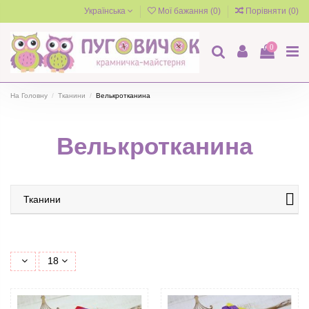
Українська
Мої бажання (
0
)
Порівняти (
0
)
0
На Головну
Тканини
Велькротканина
Велькротканина
Тканини
18