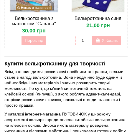
Немає в наявності
Велькротканина з
Велькротканина синя
малюнком "Савана"
21,00 грн
30,00 грн
Перегляд
У Кошик
Купити велькротканину для творчості
Всім, хто шиє дитячі розвиваючі посібники та іграшки, вельми
стане в нагоді велькроткнина. Вона неодмінно буде одним із
найнеобхідніших матеріалів і значно розширить творчі
можливості. По суті, це м'який синтетичний текстиль на
клейовій основі (липучці), з якого роблять адвент-календарі,
сторінки розвиваючих книжок, навчальні стенди, планшети і
просто іграшки.
У каталозі інтернет-магазина ПУГОВИЧОК у широкому
асортименті кольорів представлена китайська велькротканина
на клейовій основі. Висока якість матеріалу доведена
численними відгуками майстринь і прикладами готових робіт у