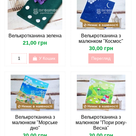
Немає в наявності
Велькротканина зелена
Велькротканина з
малюнком "Космос"
21,00 грн
30,00 грн
У Кошик
Перегляд
Немає в наявності
Немає в наявності
Велькротканина з
Велькротканина з
малюнком "Морське
малюнком "Пори року-
дно"
Весна"
30,00 грн
30,00 грн