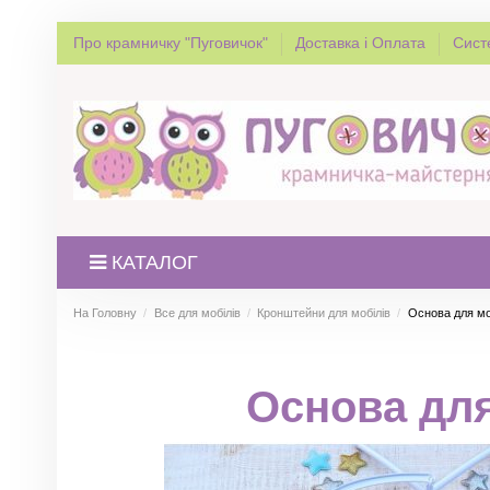
Про крамничку "Пуговичок"
Доставка і Оплата
Сист
КАТАЛОГ
На Головну
Все для мобілів
Кронштейни для мобілів
Основа для мо
Основа дл