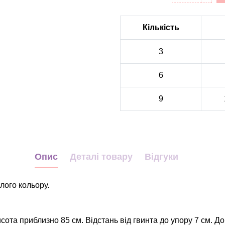
Кількість
3
6
9
Опис
Деталі товару
Відгуки
лого кольору.
сота приблизно 85 см. Відстань від гвинта до упору 7 см.