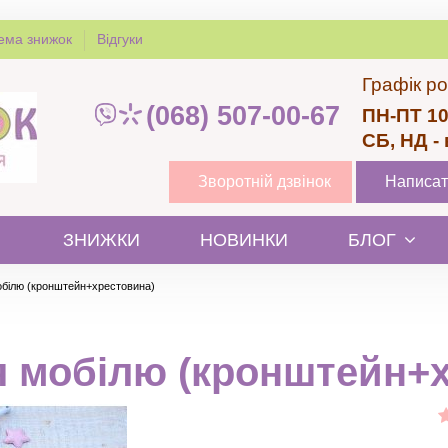
ема знижок
Відгуки
Графік ро
(068) 507-00-67
ПН-ПТ 10
СБ, НД -
Зворотній дзвінок
Написат
ЗНИЖКИ
НОВИНКИ
БЛОГ
білю (кронштейн+хрестовина)
я мобілю (кронштейн+х