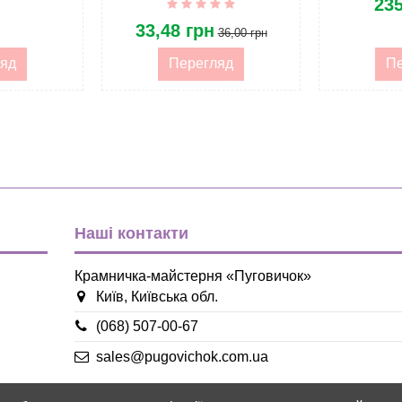
235
Регуюється
33,48 грн
36,00 грн
яд
Перегляд
Пе
Наші контакти
Крамничка-майстерня «Пуговичок»
Київ, Київська обл.
(068) 507-00-67
sales@pugovichok.com.ua