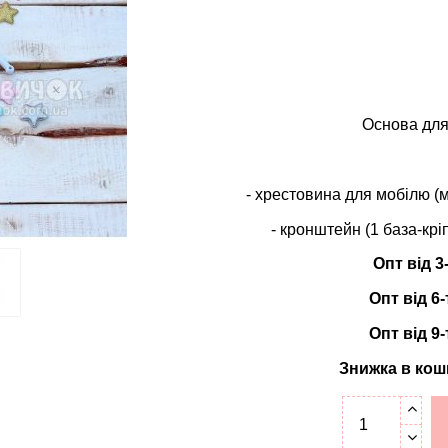
Основа для
- хрестовина для мобілю (м
- кронштейн (1 база-кр
Опт від 3
Опт від 6
Опт від 9
Знижка в кош