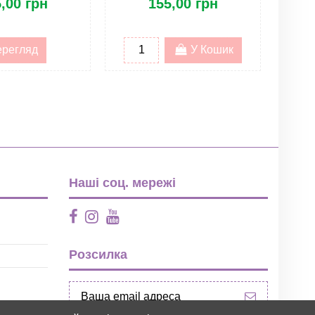
,00 грн
155,00 грн
регляд
У Кошик
Наші соц. мережі
Розсилка