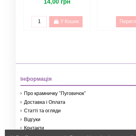
14,00 грн
Все для мобілів. Регулювання по висоті
У Кошик
Перегл
Інформація
Про крамничку "Пуговичок"
Доставка і Оплата
Статті та огляди
Відгуки
Контакти