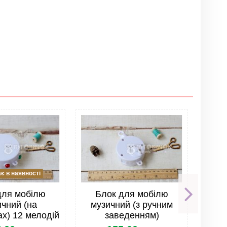
Залишити відгук
мощью дополнительной палки. Рекомендую!!!
 в наявності
для мобілю
Блок для мобілю
Х
чний (на
музичний (з ручним
м
х) 12 мелодій
заведенням)