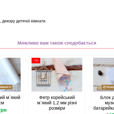
 декору дитячої кімнати.
Декор
білий
Можливо вам також сподобається
Пластмаса
Основа
-7%
 легкий в использовании, можно регулировать высоту с по
Китай
опт
явності
Немає
Основа для кріплення
ий м`який
Фетр корейський
Блок 
Кріплення для мобіля
см
м`який 1,2 мм різні
музи
розміри
батарейка
грн
Все для мобілю