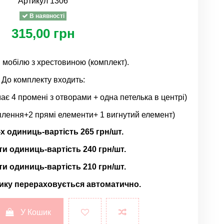
Артикул
1306
В наявності
315,00 грн
 мобілю з хрестовиною (комплект).
До комплекту входить:
ає 4 промені з отворами + одна петелька в центрі)
іплення+2 прямі елементи+ 1 вигнутий елемент)
-х одиниць-вартість 265 грн/шт.
-ти одиниць-вартість 240 грн/шт.
-ти одиниць-вартість 210 грн/шт.
ику перераховується автоматично.
У Кошик