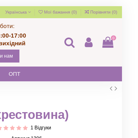
Українська
Мої бажання (
0
)
Порівняти (
0
)
боти:
:00-17:00
0
 вихідний
и нам
ОПТ
рестовина)
1 Відгуки