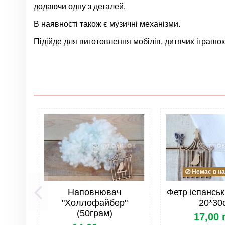
додаючи одну з деталей.
В наявності також є музичні механізми.
Підійде для виготовлення мобілів, дитячих іграшок,
1 Відгуки
Група
Колір
клас
Матеріал
Тип
Заказывала ребенку, хорошее качество, прочный и
Країна
від
Ольга Сенько
на
2021-09-09
Опт
Немає в на
Все для мобілів. Тип виробу
Наповнювач
Фетр іспанськ
ОПТ. Тип товару
"Холлофайбер"
20*30
(50грам)
17,00 
ОПТ. Група товару