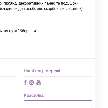
р, гірлянд, декоративних панно та подушок),
обкладинок для альбомів, скарбничок, листівок),
натиснути "Зберегти".
Залишити відгук
Наші соц. мережі
Розсилка