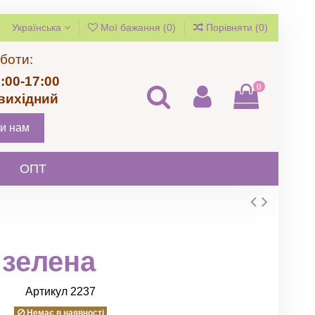
Українська
Мої бажання (
0
)
Порівняти (
0
)
боти:
:00-17:00
0
 вихідний
и нам
ОПТ
 зелена
Артикул
2237
Немає в наявності