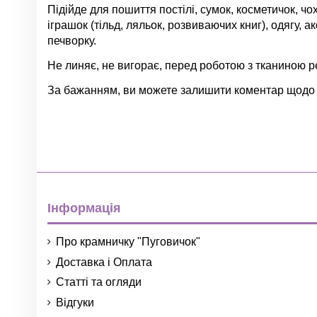
Підійде для пошиття постілі, сумок, косметичок, чо
іграшок (тільд, ляльок, розвиваючих книг), одягу, а
печворку.
Не линяє, не вигорає, перед роботою з тканиною 
За бажанням, ви можете залишити коментар щодо ба
Немає відгуків
Група
Колір
Матеріал
Країна
Інформація
Про крамничку "Пуговичок"
Доставка і Оплата
Статті та огляди
Відгуки