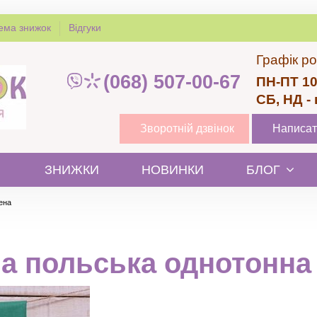
ема знижок
Відгуки
Графік ро
(068) 507-00-67
ПН-ПТ 10
СБ, НД -
Зворотній дзвінок
Написат
ЗНИЖКИ
НОВИНКИ
БЛОГ
ена
а польська однотонна