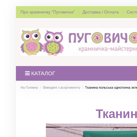
Про крамничку "Пуговичок"
Доставка і Оплата
Сист
КАТАЛОГ
На Головну
Виведені з асортименту
Тканина польська однотонна зел
Тканин