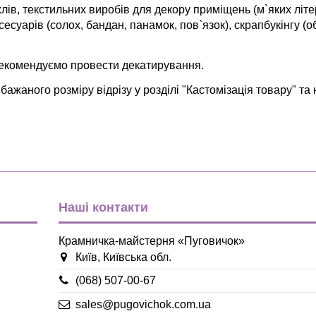
хлів, текстильних виробів для декору приміщень (м`яких літе
ксесуарів (солох, бандан, панамок, пов`язок), скрапбукінгу (
рекомендуємо провести декатирування.
жаного розміру відрізу у розділі "Кастомізація товару" та 
Однотонна
зелений
Бязь
Польща
Наші контакти
Крамничка-майстерня «Пуговичок»
Київ, Київська обл.
(068) 507-00-67
sales@pugovichok.com.ua