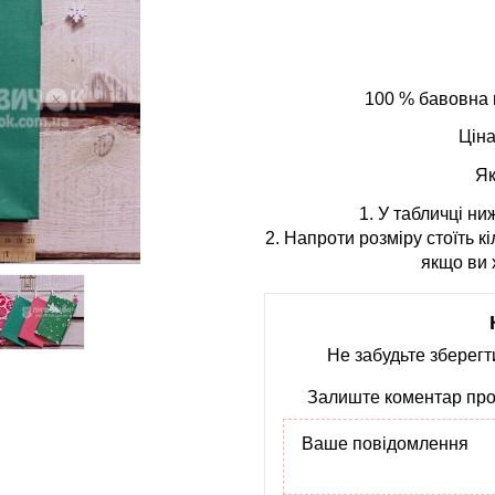
100 % бавовна в
Ціна
Як
1. У табличці ни
2. Напроти розміру стоїть кі
якщо ви 
Не забудьте зберег
Залиште коментар про 