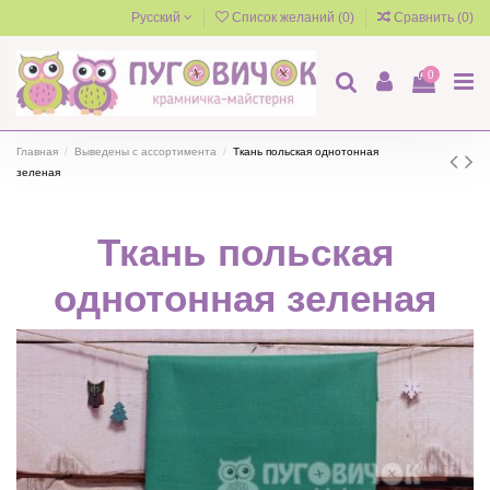
Русский
Список желаний (
0
)
Сравнить (
0
)
0
Главная
Выведены с ассортимента
Ткань польская однотонная
зеленая
Ткань польская
однотонная зеленая