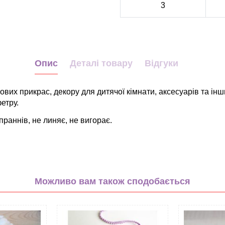
3
Опис
Деталі товару
Відгуки
вих прикрас, декору для дитячої кімнати, аксесуарів та інш
фетру
.
праннів, не линяє, не вигорає.
Квіти
Рослини
Можливо вам також сподобається
бузковий
білий
м`ятний