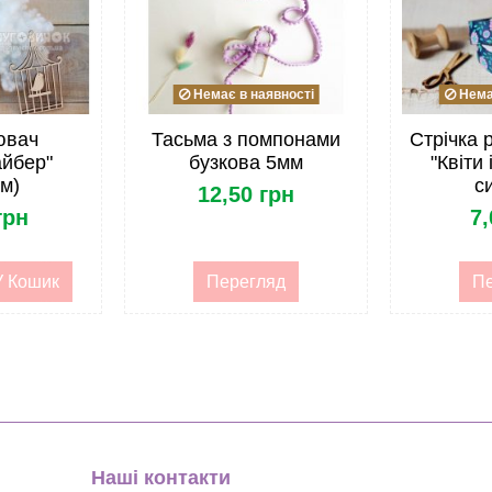
Поліестер 100%
20*30см
З візерунком
Немає в наявності
Немає
Корея
ювач
Тасьма з помпонами
Стрічка 
йбер"
бузкова 5мм
"Квіти 
М`який
м)
с
12,50 грн
грн
7,
опт
Фетр і войлок
У Кошик
Перегляд
Пе
Фетр і войлок
Наші контакти