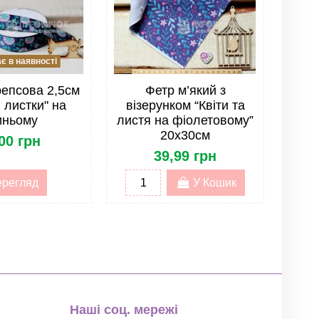
 в наявності
репсова 2,5см
Фетр м’який з
і листки" на
візерунком “Квіти та
иньому
листя на фіолетовому”
20х30см
00 грн
39,99 грн
регляд
У Кошик
Наші соц. мережі