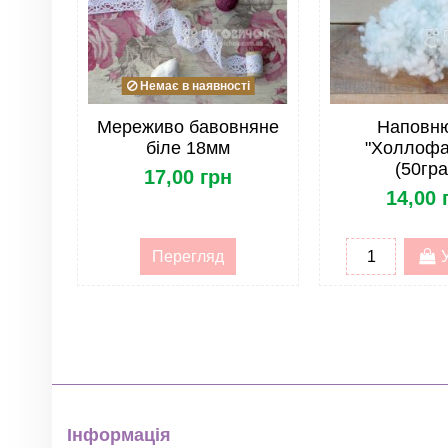
Матеріал
Розмір
Форма
Немає в наявності
Країна
Мереживо бавовняне
Наповн
біле 18мм
"Холлофа
Жорсткість фетру
(50гра
17,00 грн
14,00 
Опт
ОПТ. Тип товару
Перегляд
ОПТ. Група товару
Інформація