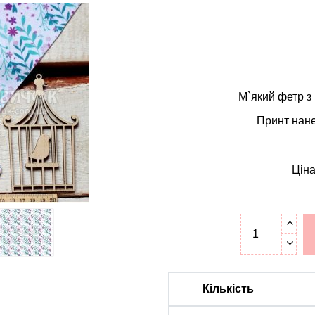
М`який фетр з 
Принт нане
Ціна
Кількість