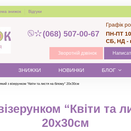
ема знижок
Відгуки
Графік ро
(068) 507-00-67
ПН-ПТ 10
СБ, НД -
Зворотній дзвінок
Написат
ЗНИЖКИ
НОВИНКИ
БЛОГ
який з візерунком “Квіти та листя на білому” 20х30см
візерунком “Квіти та л
20х30см