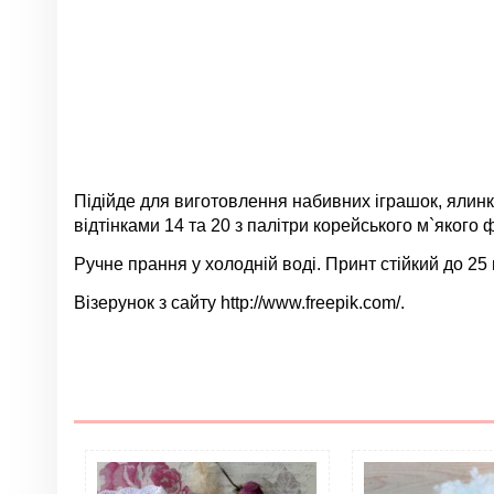
Підійде для виготовлення набивних іграшок, ялинко
відтінками 14 та 20 з палітри
корейського м`якого 
Ручне прання у холодній воді. Принт стійкий до 25 
Візерунок з сайту http://www.freepik.com/.
Немає відгуків
Група
Колір