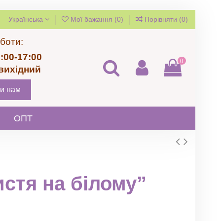
Українська
Мої бажання (
0
)
Порівняти (
0
)
боти:
:00-17:00
0
 вихідний
и нам
ОПТ
истя на білому”