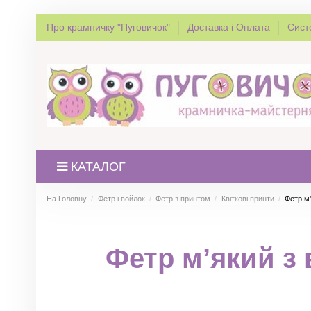
Про крамничку "Пуговичок"
Доставка і Оплата
Сист
КАТАЛОГ
На Головну
Фетр і войлок
Фетр з принтом
Квіткові принти
Фетр м’
Фетр м’який з 