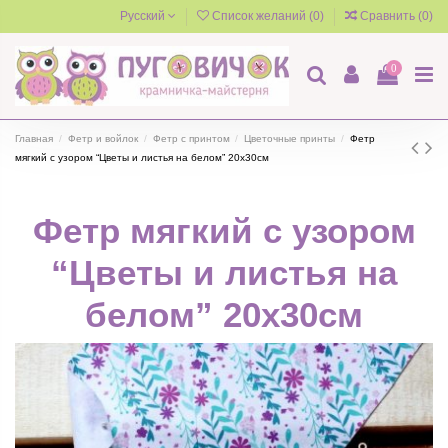
Русский
Список желаний (
0
)
Сравнить (
0
)
0
Главная
Фетр и войлок
Фетр с принтом
Цветочные принты
Фетр
мягкий с узором “Цветы и листья на белом” 20х30см
Фетр мягкий с узором
“Цветы и листья на
белом” 20х30см