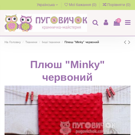
Українська
Мої бажання (
0
)
Порівняти (
0
)
0
На Головну
Тканини
Інші тканини
Плюш "Minky" червоний
Плюш "Minky"
червоний