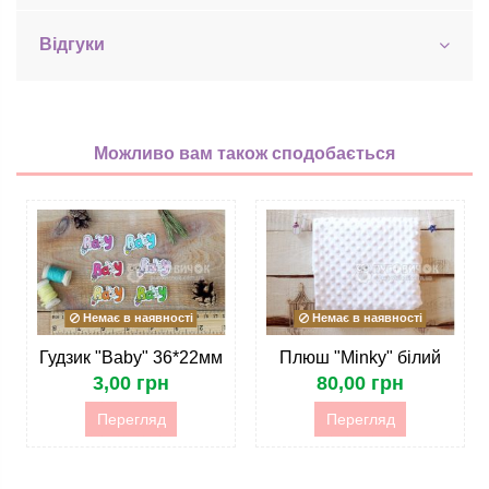
Відгуки
Можливо вам також сподобається
Немає в наявності
Немає в наявності
Гудзик "Baby" 36*22мм
Плюш "Minky" білий
3,00 грн
80,00 грн
Перегляд
Перегляд