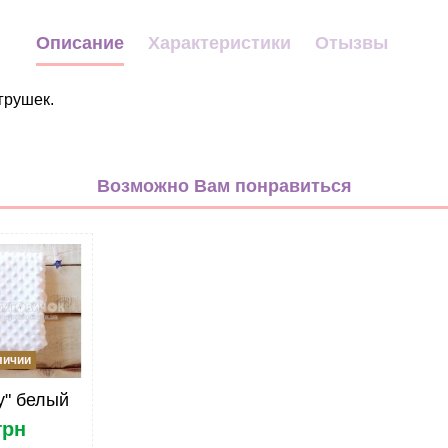
Описание
Характеристики
Отызвы
грушек.
Однотонная
красный
Возможно Вам понравиться
Плюш
Польша
личии
y" белый
грн