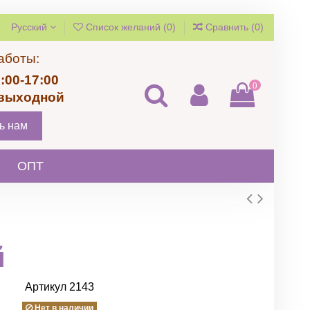
Русский
Список желаний (
0
)
Сравнить (
0
)
аботы:
:00-17:00
0
 выходной
ь нам
ОПТ
й
Артикул
2143
Нет в наличии