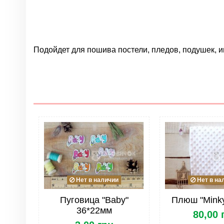
Подойдет для пошива постели, пледов, подушек, и
Нет отзывов
Группа
Цвет
Материал
Страна
Нет в наличии
Нет в на
Пуговица "Baby"
Плюш "Mink
36*22мм
80,00 