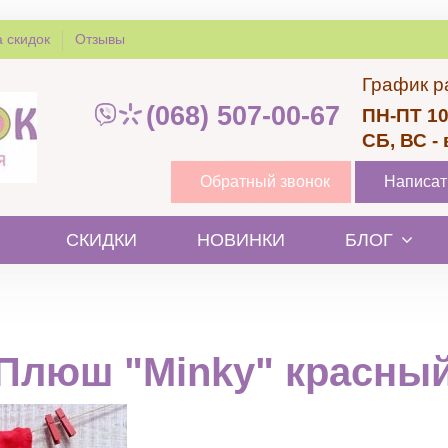
 скидок
Отзывы
График р
(068) 507-00-67
ПН-ПТ 10
СБ, ВС -
Обратный звонок
Написат
СКИДКИ
НОВИНКИ
БЛОГ
Плюш "Minky" красны