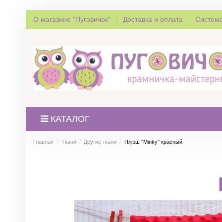
О магазине "Пуговичок"
Доставка и оплата
Система
КАТАЛОГ
Главная
Ткани
Другие ткани
Плюш "Minky" красный