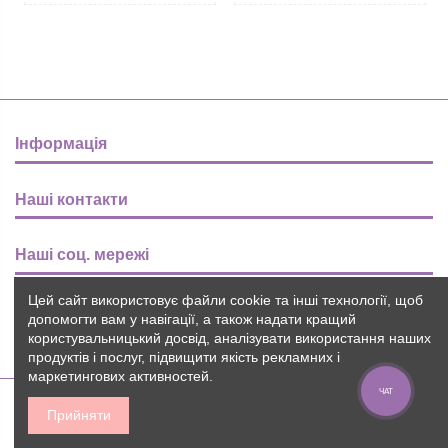
Інформація
Наші контакти
Наші соц. мережі
Цей сайт використовує файли cookie та інші технології, щоб
Розсилка
допомогти вам у навігації, а також надати кращий
користувальницький досвід, аналізувати використання наших
продуктів і послуг, підвищити якість рекламних і
маркетингових активностей.
ЧАТ
Прийняти
2015-2026 © Пуговичок ™