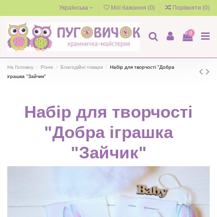
Українська
Мої бажання (
0
)
Порівняти (
0
)
0
На Головну
Різне
Благодійні товари
Набір для творчості "Добра
іграшка "Зайчик"
Набір для творчості
"Добра іграшка
"Зайчик"