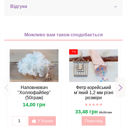
Відгуки
Можливо вам також сподобається
-7%
Наповнювач
Фетр корейський
"Холлофайбер"
м`який 1,2 мм різні
(50грам)
розміри
14,00 грн
33,48 грн
36,00 грн
У Кошик
Перегляд