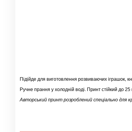
Підійде для виготовлення розвиваючих іграшок, кни
Ручне прання у холодній воді. Принт стійкий до 25 
Авторський принт розроблений спеціально для к
Немає відгуків
Група
Колір