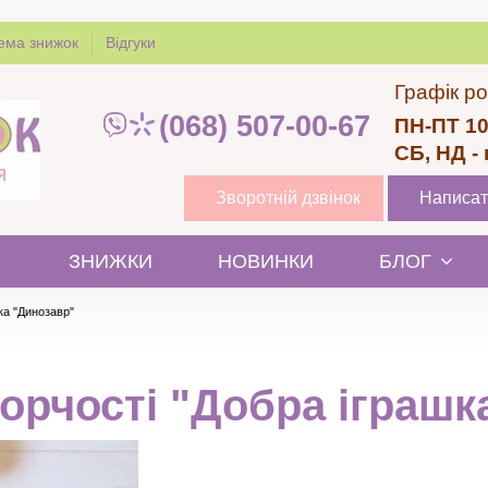
ема знижок
Відгуки
Графік ро
(068) 507-00-67
ПН-ПТ 10
СБ, НД -
Зворотній дзвінок
Написат
ЗНИЖКИ
НОВИНКИ
БЛОГ
ка "Динозавр"
ворчості "Добра іграшк