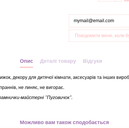
Повідомити мене, коли б
Опис
Деталі товару
Відгуки
жок, декору для дитячої кімнати, аксесуарів та інших вироб
праннів, не линяє, не вигорає.
рамнички-майстерні "Пуговичок".
Тварини
мікс
Можливо вам також сподобається