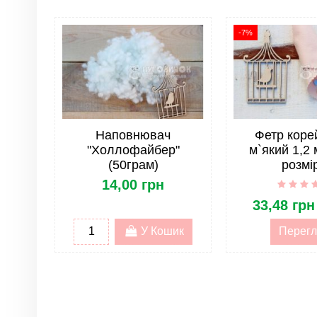
Матеріал
Країна
-7%
Жорсткість фетру
Наповнювач
Фетр коре
"Холлофайбер"
м`який 1,2 
(50грам)
розмі
14,00 грн
33,48 грн
У Кошик
Перегл