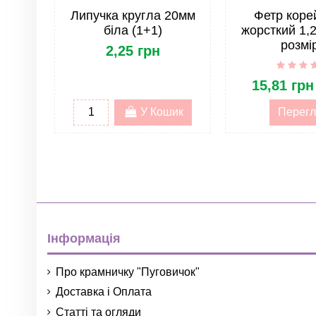
Країна
Липучка кругла 20мм
Фетр коре
біла (1+1)
жорсткий 1,2
Жорсткість фетру
розмі
2,25 грн
Опт
15,81 грн
ОПТ. Тип товару
У Кошик
Перегл
ОПТ. Група товару
Інформація
Про крамничку "Пуговичок"
Доставка і Оплата
Статті та огляди