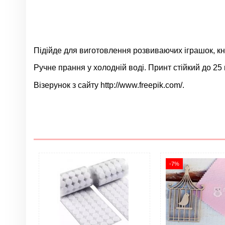
Підійде для виготовлення розвиваючих іграшок, кни
Ручне прання у холодній воді. Принт стійкий до 25 
Візерунок з сайту http://www.freepik.com/.
Немає відгуків
Група
Колір
-7%
Матеріал
Розмір