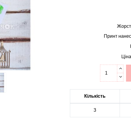
Жорстк
Принт нанес
Ціна
Кількість
3