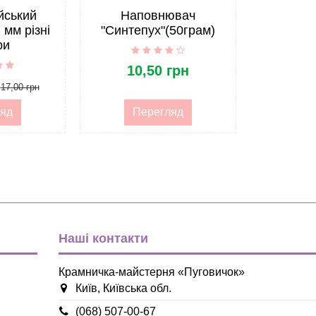
Корея
йський
Наповнювач
 мм різні
"Синтепух"(50грам)
Жорсткий
ри
опт
10,50 грн
Фетр і войлок
17,00 грн
яд
Перегляд
Фетр і войлок
Наші контакти
Крамничка-майстерня «Пуговичок»
Київ, Київська обл.
(068) 507-00-67