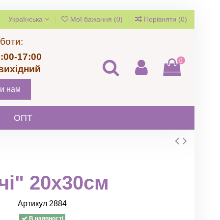
Українська
Мої бажання (
0
)
Порівняти (
0
)
боти:
:00-17:00
0
 вихідний
и нам
ОПТ
чі" 20х30см
Артикул
2884
В наявності