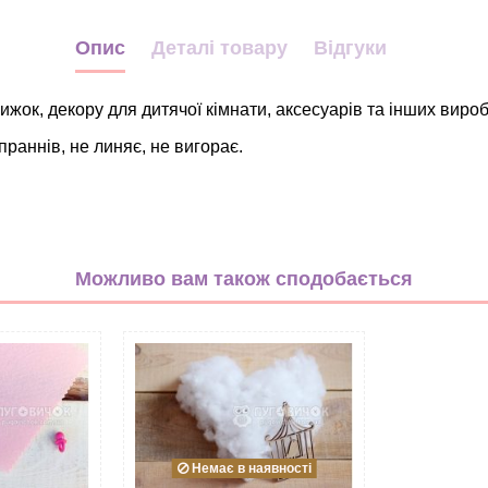
Опис
Деталі товару
Відгуки
жок, декору для дитячої кімнати, аксесуарів та інших вироб
праннів, не линяє, не вигорає.
Рослини
білий
Можливо вам також сподобається
жовтий
зелений
коричневий
оранжевий
Фетр
20*30см
Немає в наявності