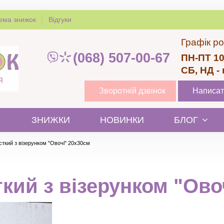
ема знижок
Відгуки
Графік ро
(068) 507-00-67
ПН-ПТ 10
СБ, НД -
Зворотній дзвінок
Написат
ЗНИЖКИ
НОВИНКИ
БЛОГ
сткий з візерунком "Овочі" 20х30см
кий з візерунком "Ово