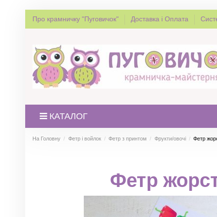
Про крамничку "Пуговичок"
Доставка і Оплата
Сист
КАТАЛОГ
На Головну
Фетр і войлок
Фетр з принтом
Фрукти/овочі
Фетр жор
Фетр жорст