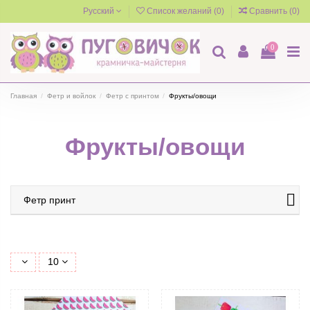
Русский
Список желаний (
0
)
Сравнить (
0
)
0
Главная
Фетр и войлок
Фетр с принтом
Фрукты/овощи
Фрукты/овощи
Фетр принт
10