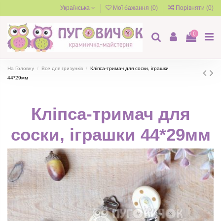
Українська
Мої бажання (
0
)
Порівняти (
0
)
0
На Головну
Все для гризунків
Кліпса-тримач для соски, іграшки
44*29мм
Кліпса-тримач для
соски, іграшки 44*29мм