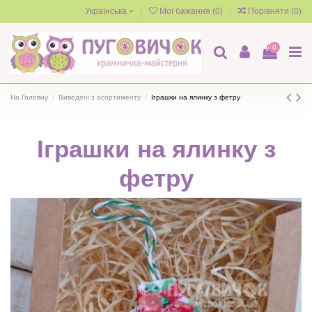
Українська
Мої бажання (
0
)
Порівняти (
0
)
0
На Головну
Виведені з асортименту
Іграшки на ялинку з фетру
Іграшки на ялинку з
фетру