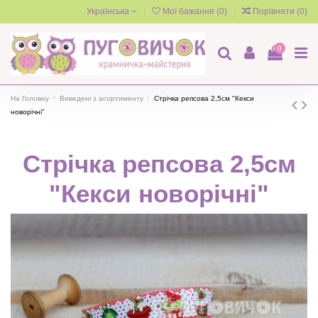
Українська
Мої бажання (
0
)
Порівняти (
0
)
0
На Головну
Виведені з асортименту
Стрічка репсова 2,5см "Кекси
новорічні"
Стрічка репсова 2,5см
"Кекси новорічні"