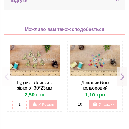
Відгуки
Можливо вам також сподобається
Гудзик "Ялинка з
Дзвоник 6мм
зіркою" 30*23мм
кольоровий
2,50 грн
1,10 грн
У Кошик
У Кошик