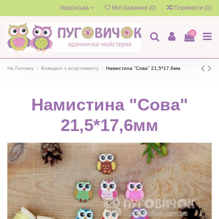
Українська
Мої бажання (
0
)
Порівняти (
0
)
0
На Головну
Виведені з асортименту
Намистина "Сова" 21,5*17,6мм
Намистина "Сова"
21,5*17,6мм