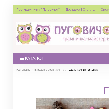
Про крамничку "Пуговичок"
Доставка і Оплата
Сист
КАТАЛОГ
На Головну
Виведені з асортименту
Гудзик "Кролик" 25*16мм
Г