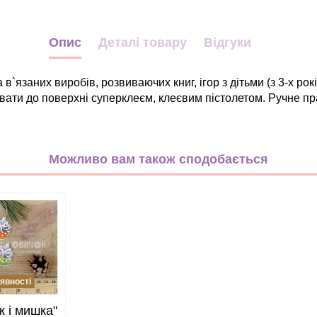
Опис
Деталі товару
Відгуки
 в`язаних виробів, розвиваючих книг, ігор з дітьми (з 3-х ро
вати до поверхні суперклеєм, клеєвим пістолетом. Ручне пр
Дитячі
Тварини
Можливо вам також сподобається
бузковий
бірюзовий
жовтий
зелений
коричневий
рожевий
фіолетовий
явності
Дерево
к і мишка"
25*16мм