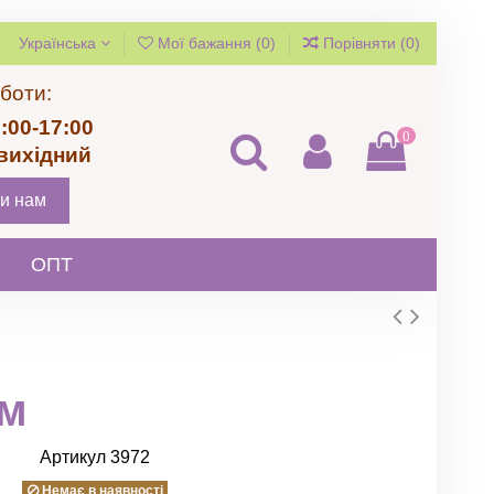
Українська
Мої бажання (
0
)
Порівняти (
0
)
боти:
:00-17:00
0
 вихідний
и нам
ОПТ
мм
Артикул
3972
Немає в наявності