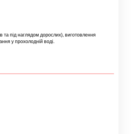
ків та під наглядом дорослих), виготовлення
ання у прохолодній воді.
Залишити відгук