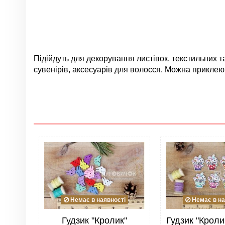
Підійдуть для декорування листівок, текстильних та
сувенірів, аксесуарів для волосся. Можна приклею
Немає відгуків
Група
Колір
Немає в наявності
Немає в на
Матеріал
Гудзик "Кролик"
Гудзик "Кроли
Розмір