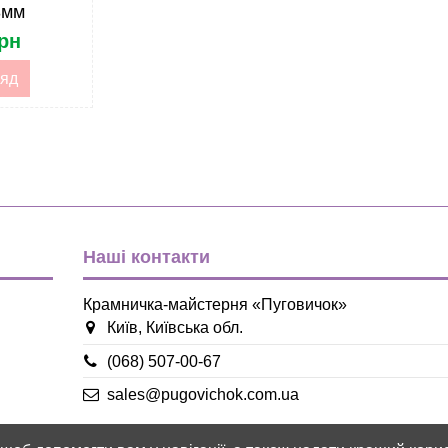
3мм
грн
Гудзик
яд
Наші контакти
Крамничка-майстерня «Пуговичок»
Київ, Київська обл.
(068) 507-00-67
sales@pugovichok.com.ua