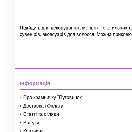
Підійдуть для декорування листівок, текстильних та
сувенірів, аксесуарів для волосся. Можна приклею
Немає відгуків
Група
Колір
Інформація
Про крамничку "Пуговичок"
Доставка і Оплата
Матеріал
Статті та огляди
Відгуки
Розмір
Контакти