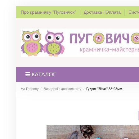
Про крамничку "Пуговичок"
Доставка і Оплата
Сист
КАТАЛОГ
На Головну
Виведені з асортименту
Гудзик "Літак" 38*28мм