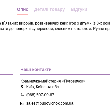
Опис
Деталі товару
Відгуки
 в`язаних виробів, розвиваючих книг, ігор з дітьми (з 3-х ро
вати до поверхні суперклеєм, клеєвим пістолетом. Ручне пр
Дитячі
Техніка
блакитний
жовтий
зелений
Наші контакти
оранжевий
рожевий
фіолетовий
Крамничка-майстерня «Пуговичок»
червоний
Київ, Київська обл.
Дерево
(068) 507-00-67
sales@pugovichok.com.ua
38*28мм