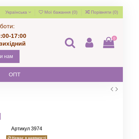
Українська
Мої бажання (
0
)
Порівняти (
0
)
боти:
:00-17:00
0
 вихідний
и нам
ОПТ
м
Артикул
3974
Немає в наявності