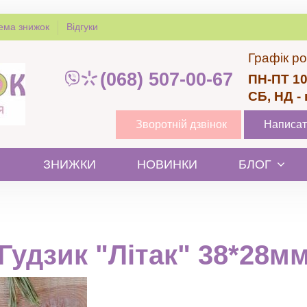
ема знижок
Відгуки
Графік ро
(068) 507-00-67
ПН-ПТ 10
СБ, НД -
Зворотній дзвінок
Написат
ЗНИЖКИ
НОВИНКИ
БЛОГ
Гудзик "Літак" 38*28м