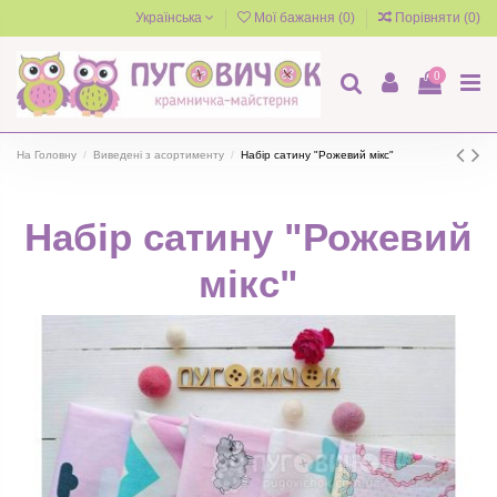
Українська
Мої бажання (
0
)
Порівняти (
0
)
0
На Головну
Виведені з асортименту
Набір сатину "Рожевий мікс"
Набір сатину "Рожевий
мікс"