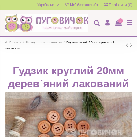
Українська
Мої бажання (
0
)
Порівняти (
0
)
0
На Головну
Виведені з асортименту
Гудзик круглий 20мм дерев`яний
лакований
Гудзик круглий 20мм
дерев`яний лакований