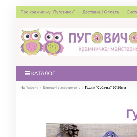
Про крамничку "Пуговичок"
Доставка і Оплата
Сист
КАТАЛОГ
На Головну
Виведені з асортименту
Гудзик "Собачка" 30*26мм
Г