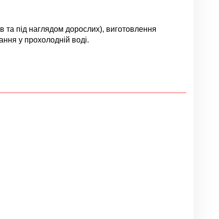
ків та під наглядом дорослих), виготовлення
ання у прохолодній воді.
Залишити відгук