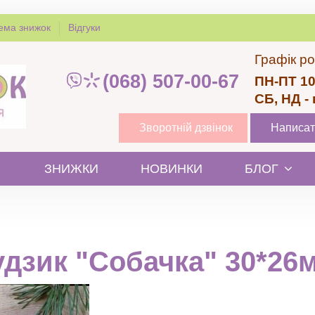
ема знижок
Відгуки
Графік ро
(068) 507-00-67
ПН-ПТ 10
СБ, НД -
Зворотній дзвінок
Написат
ЗНИЖКИ
НОВИНКИ
БЛОГ
удзик "Собачка" 30*26