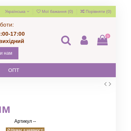
Українська
Мої бажання (
0
)
Порівняти (
0
)
боти:
:00-17:00
0
 вихідний
и нам
ОПТ
мм
Артикул
--
Немає в наявності