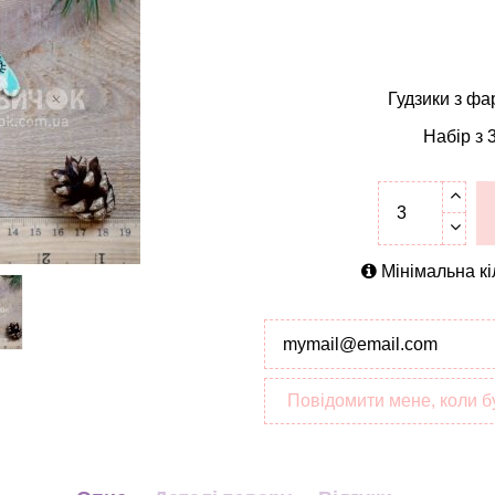
Гудзики з фа
Набір з 
Мінімальна кі
Повідомити мене, коли б