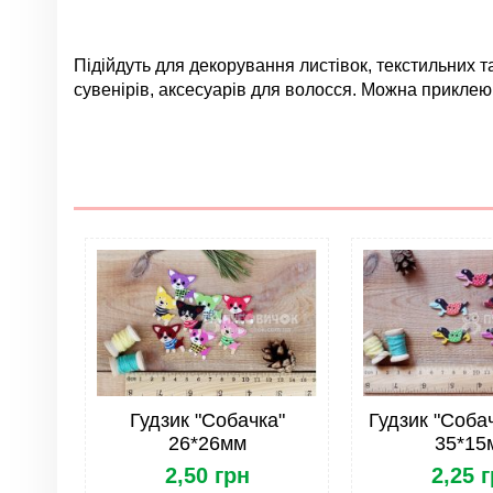
Підійдуть для декорування листівок, текстильних та
сувенірів, аксесуарів для волосся. Можна приклею
Немає відгуків
Група
Колір
Матеріал
Розмір
Тип
Гудзик "Собачка"
Гудзик "Собач
26*26мм
35*15
2,50 грн
2,25 