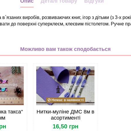
Опис
Деталі товару
Відгуки
 в`язаних виробів, розвиваючих книг, ігор з дітьми (з 3-х ро
вати до поверхні суперклеєм, клеєвим пістолетом. Ручне пр
Тварини
мікс
Можливо вам також сподобається
Дерево
30*26мм
Гудзик
Немає в наявності
ка такса"
Нитки-муліне ДМС 8м в
мм
асортименті
грн
16,50 грн