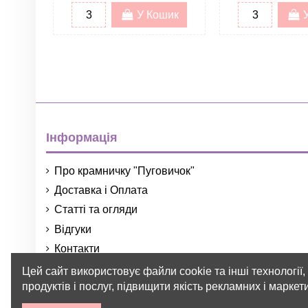
У Кошик
Інформація
Про крамничку "Пуговичок"
Доставка і Оплата
Статті та огляди
Відгуки
Контакти
Порядок і умови використання
Цей сайт використовує файли cookie та інші технології
продуктів і послуг, підвищити якість рекламних і марке