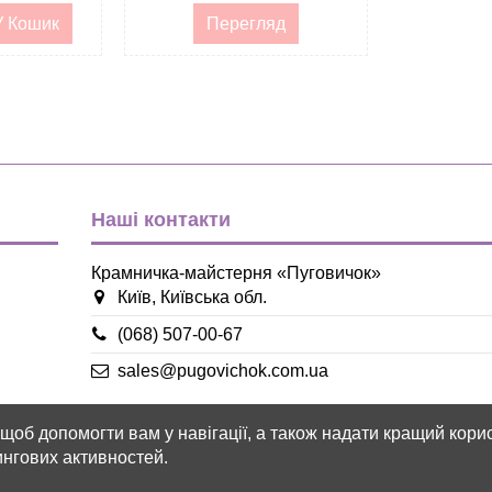
У Кошик
Перегляд
Наші контакти
Крамничка-майстерня «Пуговичок»
Київ, Київська обл.
(068) 507-00-67
sales@pugovichok.com.ua
, щоб допомогти вам у навігації, а також надати кращий ко
тингових активностей.