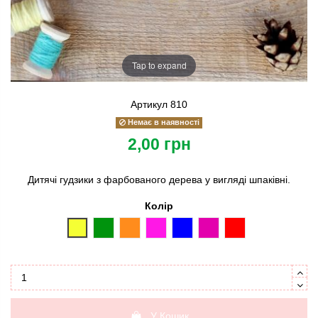
Tap to expand
Артикул
810
Немає в наявності
2,00 грн
Дитячі гудзики з фарбованого дерева у вигляді шпаківні.
Колір
жовтий
зелений
оранжевий
рожевий
синій
фуксія
червоний
У Кошик