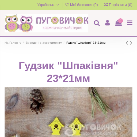
Українська
Мої бажання (
0
)
Порівняти (
0
)
0
На Головну
Виведені з асортименту
Гудзик "Шпаківня" 23*21мм
Гудзик "Шпаківня"
23*21мм