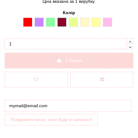
Ціна вказана за 1 вирубку.
Колір
червоний
бузковий
м'ятний
бордовий
лимонний
шампань
тілесний
ніжно-рожевий
У Кошик
Повідомити мене, коли буде в наявності