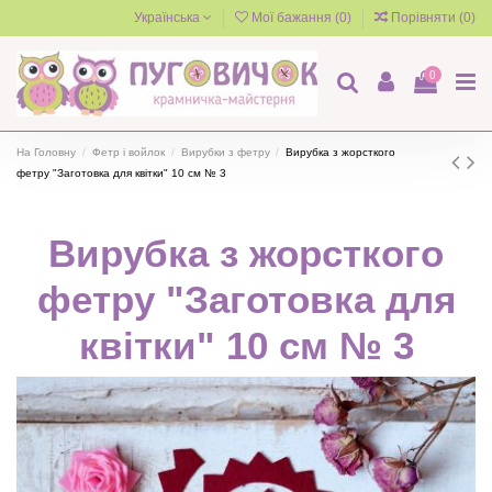
Українська
Мої бажання (
0
)
Порівняти (
0
)
0
На Головну
Фетр і войлок
Вирубки з фетру
Вирубка з жорсткого
фетру "Заготовка для квітки" 10 см № 3
Вирубка з жорсткого
фетру "Заготовка для
квітки" 10 см № 3