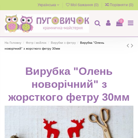
Українська
Мої бажання (
0
)
Порівняти (
0
)
0
На Головну
Фетр і войлок
Вирубки з фетру
Вирубка "Олень
новорічний" з жорсткого фетру 30мм
Вирубка "Олень
новорічний" з
жорсткого фетру 30мм