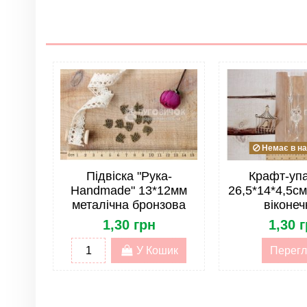
Колір
Матеріал
Розмір
Тип
Форма
Немає в на
Стрічка. Тип
Підвіска "Рука-
Крафт-уп
Handmade" 13*12мм
26,5*14*4,5см
Стрічка. Упаковка
металічна бронзова
віконеч
1,30 грн
1,30 
У Кошик
Перегл