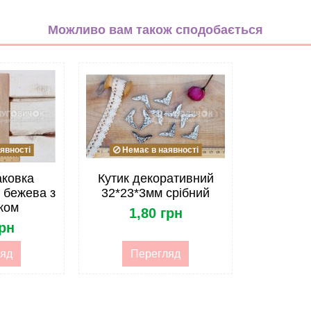
рожевий
Можливо вам також сподобається
Оксамит
Поліестер 100%
10мм
Стрічка
Однотонна
явності
Немає в наявності
Оксамитова
аковка
Кутик декоративний
 бежева з
32*23*3мм срібний
Метражем
ком
1,80 грн
грн
яд
Перегляд