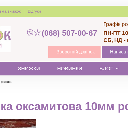
ема знижок
Відгуки
Графік ро
(068) 507-00-67
ПН-ПТ 10
СБ, НД -
Зворотній дзвінок
Написат
ЗНИЖКИ
НОВИНКИ
БЛОГ
 рожева
чка оксамитова 10мм р