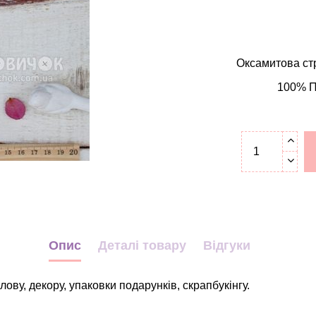
Оксамитова ст
100% ПЕ
Опис
Деталі товару
Відгуки
ову, декору, упаковки подарунків, скрапбукінгу.
Декор