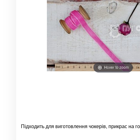
Hover to zoom
Підходить для виготовлення чокерів, прикрас на гол
Немає відгуків
Група