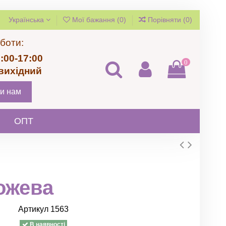
Українська
Мої бажання (
0
)
Порівняти (
0
)
боти:
:00-17:00
0
 вихідний
и нам
ОПТ
ожева
Артикул
1563
В наявності