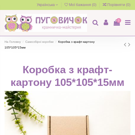
Українська
Мої бажання (
0
)
Порівняти (
0
)
0
На Головну
Самозбірні коробки
Коробка з крафт-картону
105*105*15мм
Коробка з крафт-
картону 105*105*15мм