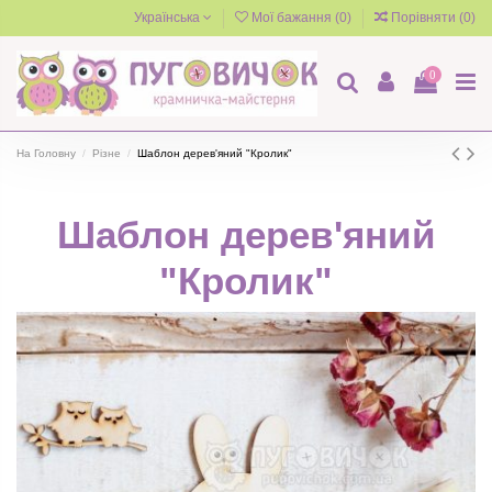
Українська
Мої бажання (
0
)
Порівняти (
0
)
0
На Головну
Різне
Шаблон дерев'яний "Кролик"
Шаблон дерев'яний
"Кролик"