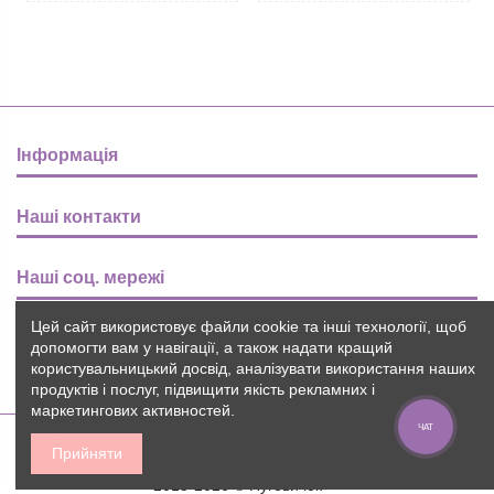
Інформація
Наші контакти
Наші соц. мережі
Цей сайт використовує файли cookie та інші технології, щоб
Розсилка
допомогти вам у навігації, а також надати кращий
користувальницький досвід, аналізувати використання наших
продуктів і послуг, підвищити якість рекламних і
маркетингових активностей.
ЧАТ
Прийняти
2015-2026 © Пуговичок ™