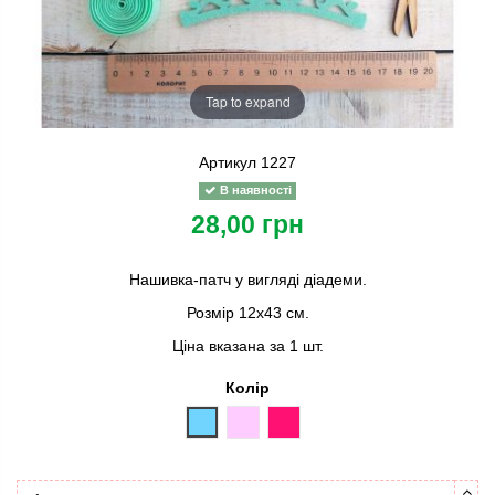
Tap to expand
Артикул
1227
В наявності
28,00 грн
Нашивка-патч у вигляді діадеми.
Розмір 12х43 см.
Ціна вказана за 1 шт.
Колір
блакитний
світло-рожевий
малиновий