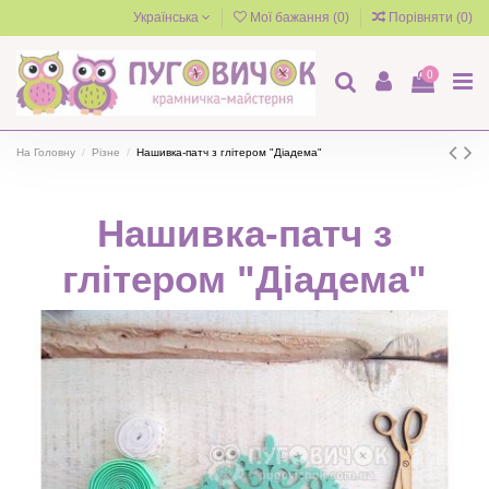
Українська
Мої бажання (
0
)
Порівняти (
0
)
0
На Головну
Різне
Нашивка-патч з глітером "Діадема"
Нашивка-патч з
глітером "Діадема"