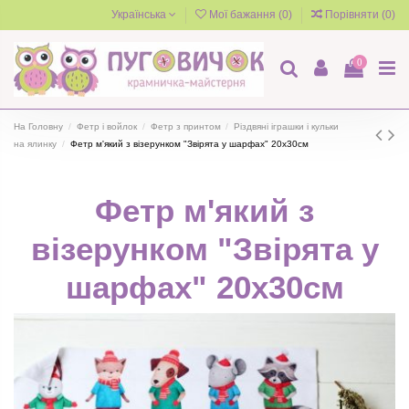
Українська
Мої бажання (
0
)
Порівняти (
0
)
0
На Головну
Фетр і войлок
Фетр з принтом
Різдвяні іграшки і кульки
на ялинку
Фетр м'який з візерунком "Звірята у шарфах" 20х30см
Фетр м'який з
візерунком "Звірята у
шарфах" 20х30см