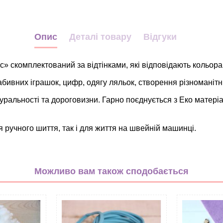
Опис
Деталі товару
Відгуки
 скомплектований за відтінками, які відповідають кольора
ивних іграшок, цифр, одягу ляльок, створення різноманітних
альності та дороговизни. Гарно поєднується з Еко матеріа
 ручного шиття, так і для життя на швейній машинці.
мікс
Вовна 20-35%+віскоза 65-80
Можливо вам також сподобається
Набір
Однотонний