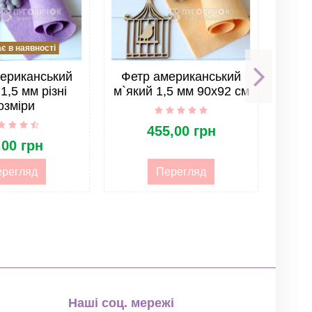
 в наявності
ериканський
Фетр американський
1,5 мм різні
м`який 1,5 мм 90х92 см
амер
озміри
455,00 грн
,00 грн
регляд
Перегляд
Наші соц. мережі