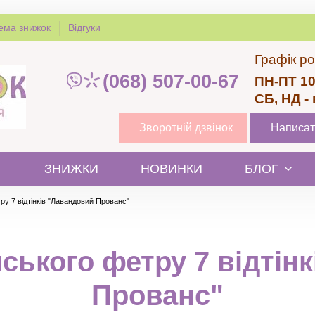
ема знижок
Відгуки
Графік ро
(068) 507-00-67
ПН-ПТ 10
СБ, НД -
Зворотній дзвінок
Написат
ЗНИЖКИ
НОВИНКИ
БЛОГ
у 7 відтінків "Лавандовий Прованс"
ського фетру 7 відтін
Прованс"