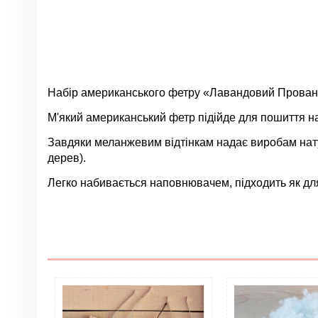
Набір американського фетру «Лавандовий Прованс»
М'який американський фетр підійде для пошиття наб
Завдяки меланжевим відтінкам надає виробам натур
дерев).
Легко набивається наповнювачем, підходить як для
Немає відгуків
Колір
Матеріал
Тип
Форма