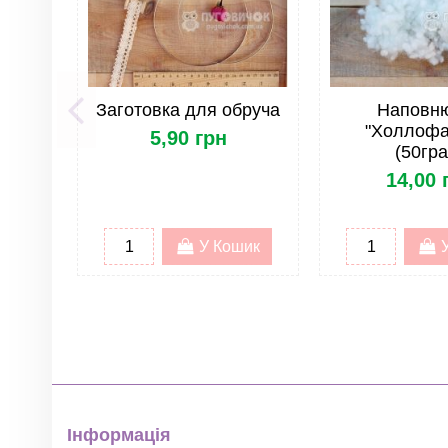
Країна
Жорсткість фетру
Фетр/Войлок. Тип
Заготовка для обруча
Наповн
Фетр/Войлок. Розмір
"Холлофа
5,90 грн
(50гра
Фетр. Меланжеві кольори
14,00 
У Кошик
Інформація