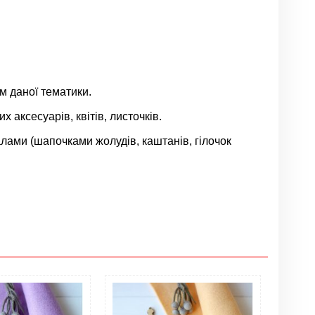
м даної тематики.
 аксесуарів, квітів, листочків.
лами (шапочками жолудів, каштанів, гілочок
Залишити відгук
%