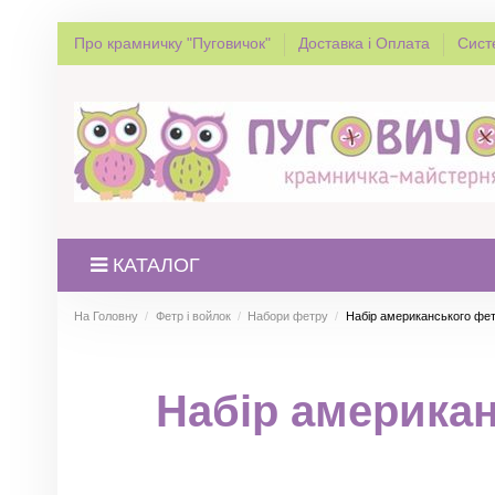
Про крамничку "Пуговичок"
Доставка і Оплата
Сист
КАТАЛОГ
На Головну
Фетр і войлок
Набори фетру
Набір американського фетр
Набір американ