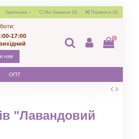
Українська
Мої бажання (
0
)
Порівняти (
0
)
боти:
:00-17:00
0
 вихідний
и нам
ОПТ
ків "Лавандовий