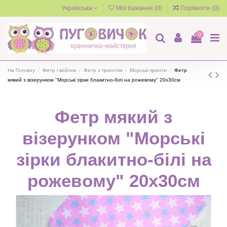
Українська
Мої бажання (
0
)
Порівняти (
0
)
0
На Головну
Фетр і войлок
Фетр з принтом
Морські принти
Фетр
мякий з візерунком "Морські зірки блакитно-білі на рожевому" 20х30см
Фетр мякий з
візерунком "Морські
зірки блакитно-білі на
рожевому" 20х30см