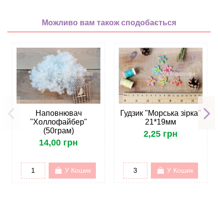
Можливо вам також сподобається
Наповнювач
Гудзик "Морська зірка"
"Холлофайбер"
21*19мм
(50грам)
2,25 грн
14,00 грн
У Кошик
У Кошик