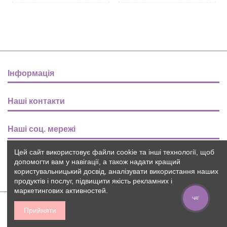
Інформація
Наші контакти
Наші соц. мережі
Цей сайт використовує файли cookie та інші технології, щоб
Розсилка
допомогти вам у навігації, а також надати кращий
користувальницький досвід, аналізувати використання наших
продуктів і послуг, підвищити якість рекламних і
маркетингових активностей.
ЧАТ
Прийняти
2015-2026 © Пуговичок ™