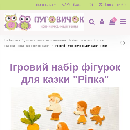
Українська
Мої бажання (
0
)
Порівняти (
0
)
0
На Головну
Дитячі іграшки, лампи-нічники, bluetooth колонки
Ігрові
набори (Українські і світові казки)
Ігровий набір фігурок для казки "Ріпка"
Ігровий набір фігурок
для казки "Ріпка"