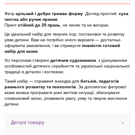
Фетр
щільний і добре тримає форму
. Догляд простий:
суха
чистка або ручне прання
.
Принт
стійкий до 25 прань
, не линяє та не вигорає.
Це ідеальний набір для творчих ігор, постановок та розвитку
уяви дитини. Вам не потрібно нічого вирізати — достатньо
оформити замовлення, і ви отримуєте
повністю готовий
набір для казки
.
Усі персонажі створені
дитячим художником
, з урахуванням
особливостей дитячого сприйняття та української національної
традиції в деталях і костюмах.
Такий набір — справжня знахідка для
батьків, педагогів
раннього розвитку та психологів
. За допомогою фетрової
казки можна програвати різні життєві ситуації, збагачувати
словниковий запас, розвивати увагу, уяву та творче мислення
дитини.
Деталі товару