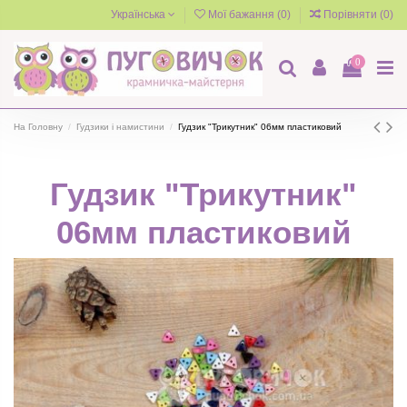
Українська
Мої бажання (
0
)
Порівняти (
0
)
0
На Головну
Гудзики і намистини
Гудзик "Трикутник" 06мм пластиковий
Гудзик "Трикутник"
06мм пластиковий