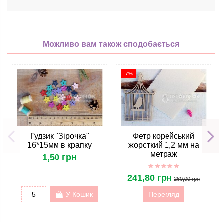
Можливо вам також сподобається
-7%
Гудзик "Зірочка"
Фетр корейський
16*15мм в крапку
жорсткий 1,2 мм на
метраж
1,50 грн
241,80 грн
260,00 грн
У Кошик
Перегляд