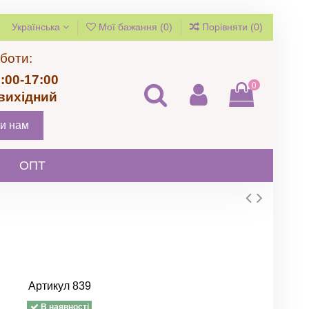
Українська
Мої бажання (
0
)
Порівняти (
0
)
боти:
:00-17:00
0
 вихідний
и нам
ОПТ
Артикул
839
В наявності