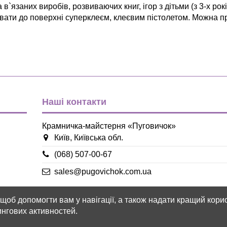
 в`язаних виробів, розвиваючих книг, ігор з дітьми (з 3-х ро
вати до поверхні суперклеєм, клеєвим пістолетом. Можна пр
Декор
блакитний
білий
жовтий
оранжевий
Наші контакти
салатовий
синій
фуксія
Крамничка-майстерня «Пуговичок»
фіолетовий
Київ, Київська обл.
червоний
(068) 507-00-67
Пластмаса
sales@pugovichok.com.ua
Гудзик
, щоб допомогти вам у навігації, а також надати кращий ко
Круглий
тингових активностей.
9мм