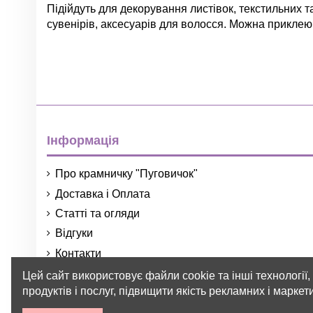
Підійдуть для декорування листівок, текстильних та
сувенірів, аксесуарів для волосся. Можна приклею
Немає відгуків
Група
Колір
Інформація
Про крамничку "Пуговичок"
Доставка і Оплата
Статті та огляди
Матеріал
Відгуки
Контакти
Тип
Порядок і умови використання
Цей сайт використовує файли cookie та інші технології
Форма
продуктів і послуг, підвищити якість рекламних і марке
Діаметр