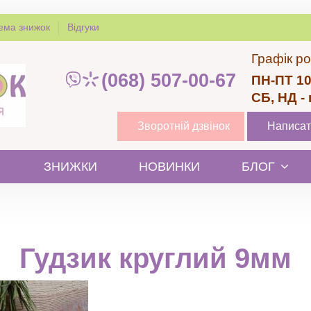
ема знижок
Відгуки
Графік ро
(068) 507-00-67
ПН-ПТ 10
СБ, НД -
Зворотній дзвінок
Написат
ЗНИЖКИ
НОВИНКИ
БЛОГ
Гудзик круглий 9мм