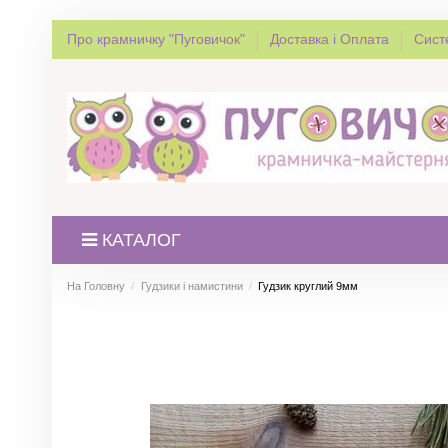
Про крамничку "Пуговичок"
Доставка і Оплата
Сист
КАТАЛОГ
На Головну
Гудзики і намистини
Гудзик круглий 9мм