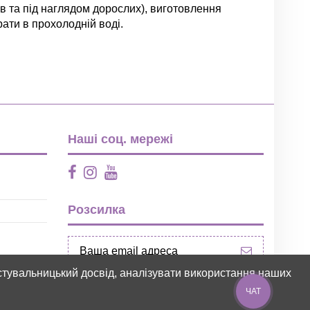
ків та під наглядом дорослих), виготовлення
ати в прохолодній воді.
Залишити відгук
Наші соц. мережі
Розсилка
ристувальницький досвід, аналізувати використання наших
ЧАТ