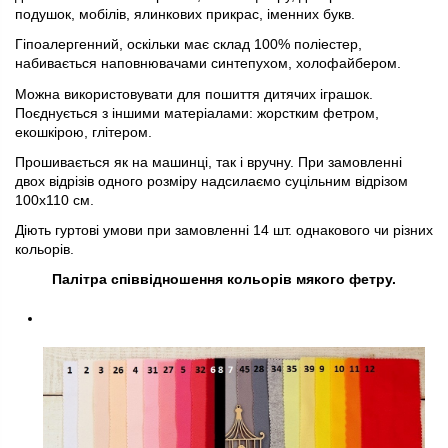
подушок, мобілів, ялинкових прикрас, іменних букв.
Гіпоалергенний, оскільки має склад 100% поліестер,
набивається наповнювачами синтепухом, холофайбером.
Можна використовувати для пошиття дитячих іграшок.
Поєднується з іншими матеріалами: жорстким фетром,
екошкірою, глітером.
Прошивається як на машинці, так і вручну. При замовленні
двох відрізів одного розміру надсилаємо суцільним відрізом
100х110 см.
Діють гуртові умови при замовленні 14 шт. однакового чи різних
кольорів.
Палітра співвідношення кольорів мякого фетру.