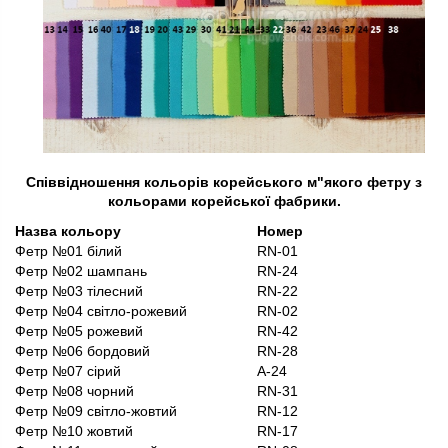
Співвідношення кольорів корейського м"якого фетру з
кольорами корейської фабрики.
Назва кольору
Номер
Фетр №01 білий
RN-01
Фетр №02 шампань
RN-24
Фетр №03 тілесний
RN-22
Фетр №04 світло-рожевий
RN-02
Фетр №05 рожевий
RN-42
Фетр №06 бордовий
RN-28
Фетр №07 сірий
A-24
Фетр №08 чорний
RN-31
Фетр №09 світло-жовтий
RN-12
Фетр №10 жовтий
RN-17