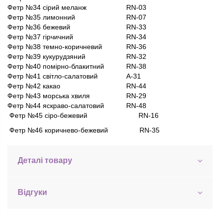
Фетр №34 сірий меланж
RN-03
Фетр №35 лимонний
RN-07
Фетр №36 бежевий
RN-33
Фетр №37 гірчичний
RN-34
Фетр №38 темно-коричневий
RN-36
Фетр №39 кукурудзяний
RN-32
Фетр №40 помірно-блакитний
RN-38
Фетр №41 світло-салатовий
A-31
Фетр №42 какао
RN-44
Фетр №43 морська хвиля
RN-29
Фетр №44 яскраво-салатовий
RN-48
Фетр №45 сіро-бежевий RN-16
Фетр №46 коричнево-бежевий RN-35
Деталі товару
Відгуки