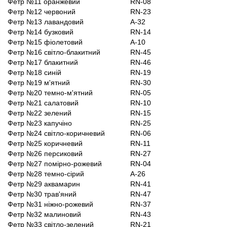
Фетр №11 оранжевий
RN-08
Фетр №12 червоний
RN-23
Фетр №13 лавандовий
A-32
Фетр №14 бузковий
RN-14
Фетр №15 фіолетовий
A-10
Фетр №16 світло-блакитний
RN-45
Фетр №17 блакитний
RN-46
Фетр №18 синій
RN-19
Фетр №19 м'ятний
RN-30
Фетр №20 темно-м'ятний
RN-05
Фетр №21 салатовий
RN-10
Фетр №22 зелений
RN-15
Фетр №23 капучіно
RN-25
Фетр №24 світло-коричневий
RN-06
Фетр №25 коричневий
RN-11
Фетр №26 персиковий
RN-27
Фетр №27 помірно-рожевий
RN-04
Фетр №28 темно-сірий
A-26
Фетр №29 аквамарин
RN-41
Фетр №30 трав'яний
RN-47
Фетр №31 ніжно-рожевий
RN-37
Фетр №32 малиновий
RN-43
Фетр №33 світло-зелений
RN-21