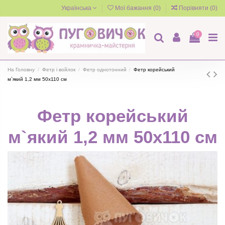
Українська
Мої бажання (
0
)
Порівняти (
0
)
0
На Головну
Фетр і войлок
Фетр однотонний
Фетр корейський
м`який 1,2 мм 50х110 см
Фетр корейський
м`який 1,2 мм 50х110 см