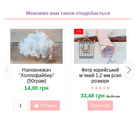
Можливо вам також сподобається
-7%
Наповнювач
Фетр корейський
"Холлофайбер"
м`який 1,2 мм різні
(50грам)
розміри
14,00 грн
33,48 грн
36,00 грн
У Кошик
Перегляд