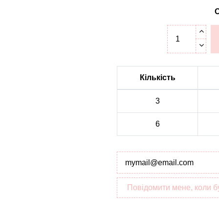
О
Кількість
3
6
Повідомити мене, коли б