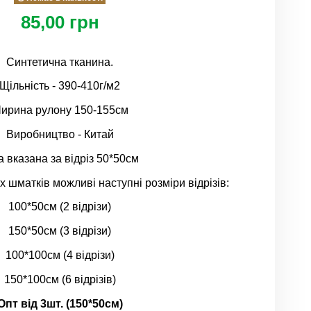
85,00 грн
Синтетична тканина.
Щільність - 390-410г/м2
ирина рулону 150-155см
Виробництво - Китай
а вказана за відріз 50*50см
х шматків можливі наступні розміри відрізів:
100*50см (2 відрізи)
150*50см (3 відрізи)
100*100см (4 відрізи)
150*100см (6 відрізів)
Опт від 3шт. (150*50см)