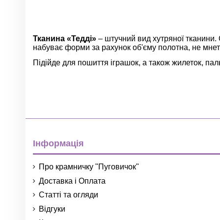
Тканина «Т
едді
»
– штучний вид хутряної тканини. 
набуває форми за рахунок об'єму полотна, не мнет
Підійде для пошиття іграшок, а також жилеток, паль
Немає відгуків
Колір
Матеріал
Країна
Опт
Інформація
Про крамничку "Пуговичок"
Доставка і Оплата
Статті та огляди
Відгуки