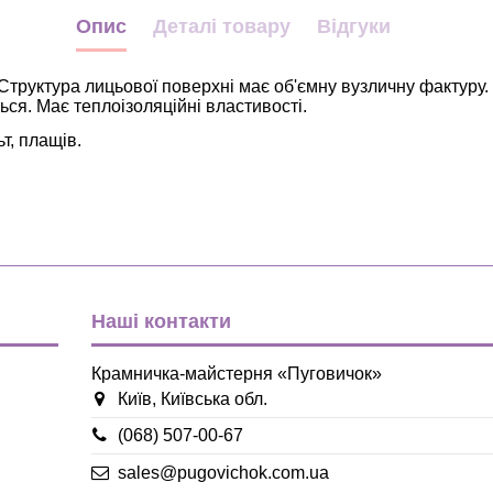
Опис
Деталі товару
Відгуки
Структура лицьової поверхні має об'ємну вузличну фактуру. 
ься. Має теплоізоляційні властивості.
т, плащів.
білий
Букле
Китай
опт
Наші контакти
Крамничка-майстерня «Пуговичок»
Київ, Київська обл.
(068) 507-00-67
sales@pugovichok.com.ua