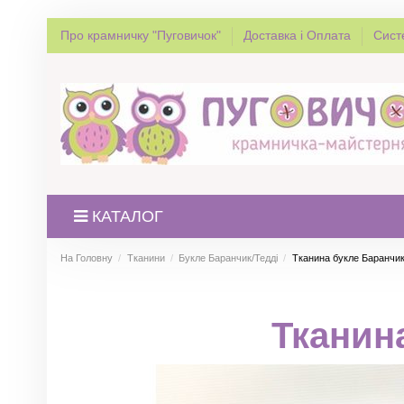
Про крамничку "Пуговичок"
Доставка і Оплата
Сист
КАТАЛОГ
На Головну
Тканини
Букле Баранчик/Тедді
Тканина букле Баранчик
Тканин