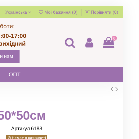
Українська
Мої бажання (
0
)
Порівняти (
0
)
боти:
:00-17:00
0
 вихідний
и нам
ОПТ
50*50см
Артикул
6188
Немає в наявності