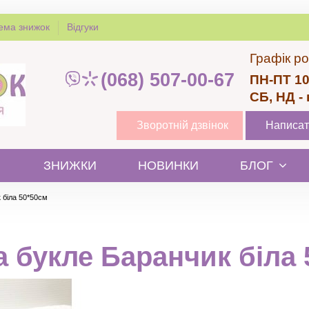
ема знижок
Відгуки
Графік ро
(068) 507-00-67
ПН-ПТ 10
СБ, НД -
Зворотній дзвінок
Написат
ЗНИЖКИ
НОВИНКИ
БЛОГ
 біла 50*50см
а букле Баранчик біла 