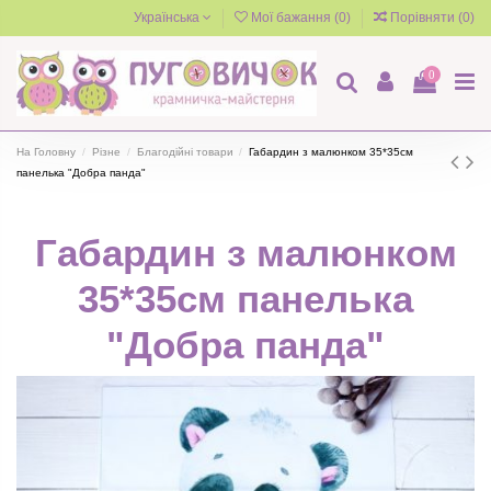
Українська
Мої бажання (
0
)
Порівняти (
0
)
0
На Головну
Різне
Благодійні товари
Габардин з малюнком 35*35см
панелька "Добра панда"
Габардин з малюнком
35*35см панелька
"Добра панда"