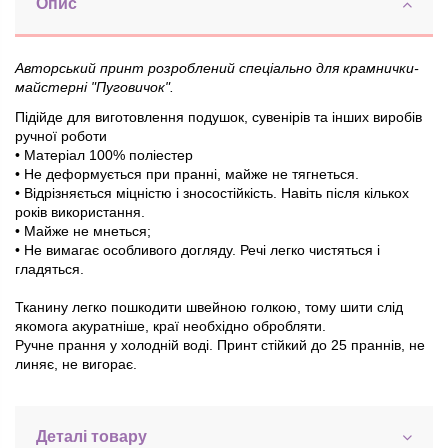
Опис
Авторський принт розроблений спеціально для крамнички-
майстерні "Пуговичок".
Підійде для виготовлення подушок, сувенірів та інших виробів
ручної роботи
• Матеріал 100% поліестер
• Не деформується при пранні, майже не тягнеться.
• Відрізняється міцністю і зносостійкість. Навіть після кількох
років використання.
• Майже не мнеться;
• Не вимагає особливого догляду. Речі легко чистяться і
гладяться.
Тканину легко пошкодити швейною голкою, тому шити слід
якомога акуратніше, краї необхідно обробляти.
Ручне прання у холодній воді. Принт стійкий до 25 праннів, не
линяє, не вигорає.
Деталі товару