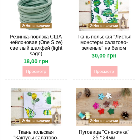
Нет в наличии
Нет в наличии
Резинка-повязка США
Ткань польская "Листья
нейлоновая (One Size)
монстеры салатово-
светлый шалфей (light
зеленые" на белом
sage)
30,00 грн
18,00 грн
Просмотр
Просмотр
Нет в наличии
Нет в наличии
Ткань польская
Пуговица "Снежинка"
"Кактусы салатово-
25 * 24мм