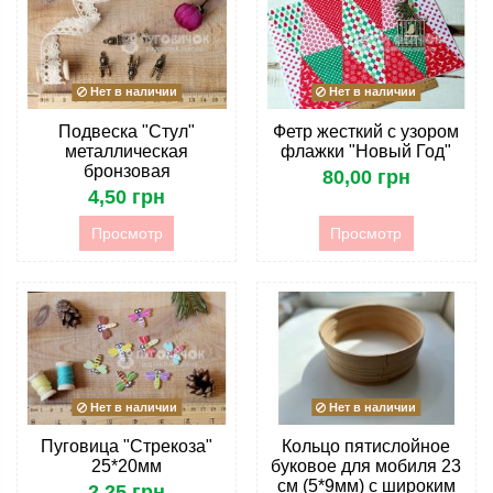
Нет в наличии
Нет в наличии
Подвеска "Стул"
Фетр жесткий с узором
металлическая
флажки "Новый Год"
бронзовая
80,00 грн
4,50 грн
Просмотр
Просмотр
Нет в наличии
Нет в наличии
Пуговица "Стрекоза"
Кольцо пятислойное
25*20мм
буковое для мобиля 23
см (5*9мм) с широким
2,25 грн