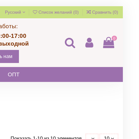
Русский
Список желаний (
0
)
Сравнить (
0
)
аботы:
:00-17:00
0
 выходной
ь нам
ОПТ
Показать 1-10 из 10 элементов
10