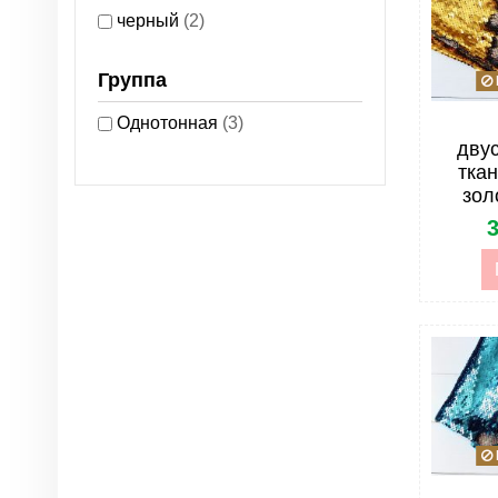
черный
(2)
Группа
Однотонная
(3)
дву
тка
зол
3