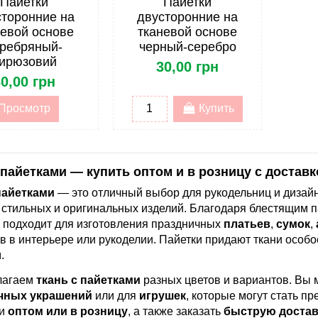
Пайетки
Пайетки
сторонние на
двусторонние на
невой основе
тканевой основе
ребряный-
черный-серебро
ирюзовий
30,00 грн
0,00 грн
Просмотр
Купить
 пайетками — купить оптом и в розницу с доставк
пайетками
— это отличный выбор для рукодельниц и дизай
 стильных и оригинальных изделий. Благодаря блестящим па
 подходит для изготовления праздничных
платьев
,
сумок
,
в в интерьере или рукоделии. Пайетки придают ткани особо
.
лагаем
ткань с пайетками
разных цветов и вариантов. Вы
чных украшений
или для
игрушек
, которые могут стать п
ми
оптом или в розницу
, а также заказать
быструю достав