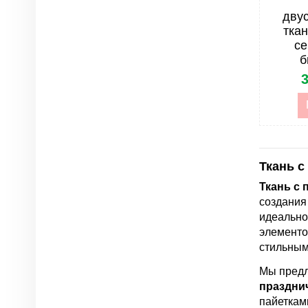
дву
тка
се
б
3
Ткань с
Ткань с 
создания
идеально
элементо
стильным
Мы пред
праздни
пайетка