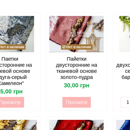
Нет в наличии
Нет в наличии
Паетки
Пайетки
сторонние на
двусторонние на
двухс
невой основе
тканевой основе
с
дуга-серый
золото-пудра
бар
Хамелеон"
30,00 грн
5,00 грн
Просмотр
Просмотр