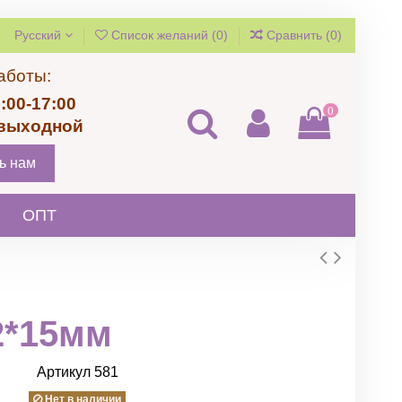
Русский
Список желаний (
0
)
Сравнить (
0
)
аботы:
:00-17:00
0
 выходной
ь нам
ОПТ
2*15мм
Артикул
581
Нет в наличии