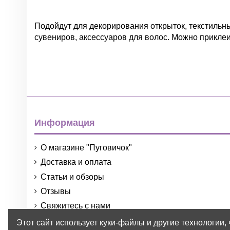
Подойдут для декорирования открыток, текстильных
сувениров, аксессуаров для волос. Можно приклеи
Нет отзывов
Группа
Цвет
Информация
О магазине "Пуговичок"
Доставка и оплата
Материал
Статьи и обзоры
Размер
Отзывы
Тип
Свяжитесь с нами
Порядок и условия использования
Этот сайт использует куки-файлы и другие технологии,