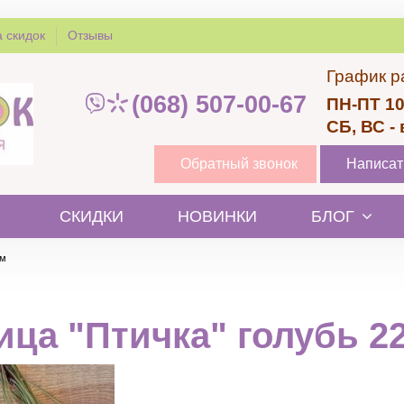
 скидок
Отзывы
График р
(068) 507-00-67
ПН-ПТ 10
СБ, ВС -
Обратный звонок
Написат
СКИДКИ
НОВИНКИ
БЛОГ
мм
ица "Птичка" голубь 2