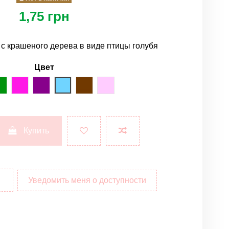
1,75 грн
 с крашеного дерева в виде птицы голубя
Цвет
ый
зеленый
розовый
фиолетовый
голубой
коричневый
светло-розовый
Купить
Уведомить меня о доступности