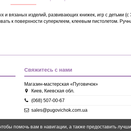
 и вязаных изделий, развивающих книжек, игр с детьми (с 
вать к поверхности суперклеем, клеевым пистолетом. Ручна
Детский
Птички
голубой
желтый
зеленый
Свяжитесь с нами
коричневый
розовый
фиолетовый
Магазин-мастерская «Пуговичок»
Киев, Киевская обл.
Дерево
(068) 507-00-67
22*15мм
sales@pugovichok.com.ua
Пуговица
 чтобы помочь вам в навигации, а также предоставить лучш