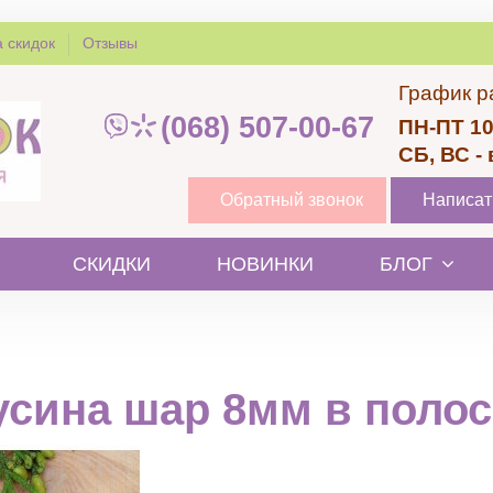
 скидок
Отзывы
График р
(068) 507-00-67
ПН-ПТ 10
СБ, ВС -
Обратный звонок
Написат
СКИДКИ
НОВИНКИ
БЛОГ
усина шар 8мм в полос