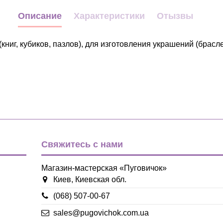
Описание
Характеристики
Отызвы
г, кубиков, пазлов), для изготовления украшений (браслет
Декор
голубой
желтый
зеленый
красный
Свяжитесь с нами
фиолетовый
фуксия
Магазин-мастерская «Пуговичок»
Пластмасса
Киев, Киевская обл.
Бусина
(068) 507-00-67
sales@pugovichok.com.ua
8мм