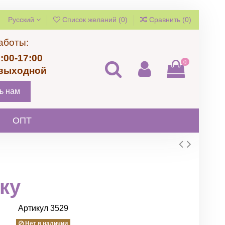
Русский
Список желаний (
0
)
Сравнить (
0
)
аботы:
:00-17:00
0
 выходной
ь нам
ОПТ
ку
Артикул
3529
Нет в наличии