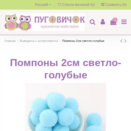
Русский
Список желаний (
0
)
Сравнить (
0
)
0
Главная
Выведены с ассортимента
Помпоны 2см светло-голубые
Помпоны 2см светло-
голубые