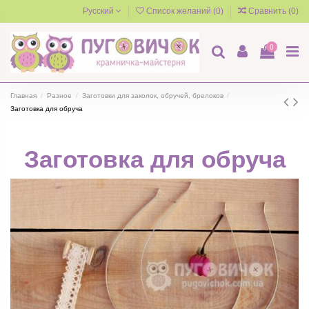
Русский
Список желаний (
0
)
Сравнить (
0
)
0
Главная
Разное
Заготовки для заколок, обручей, брелоков
Заготовка для обруча
Заготовка для обруча